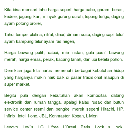
Kita bisa mencari tahu harga seperti harga cabe, garam, beras,
kedele, jagung ikan, minyak goreng curah, tepung terigu, daging
ayam potong broiler,
Tahu, tempe, platina, nitrat, dinar, dirham susu, daging sapi, telor
ayam kampung telur ayam ras negeri,
Harga bawang putih, cabai, mie instan, gula pasir, bawang
merah, harga emas, perak, kacang tanah, dan ubi ketela pohon.
Demikian juga kita harus memenuhi berbagai kebutuhan hidup
yang harganya makin naik baik di pasar tradisional maupun di
super market.
Begitu pula dengan kebutuhan akan komoditas datang
elektronik dan rumah tangga, apalagi kalau rusak dan butuh
service center resmi dan bengkel merek seperti Hitachi, HP,
Infinix, Intel, I-one, JBL, Kenmaster, Kogan, L-Men,
Lenovo, Levi’s, LG, Lifree, L’Oreal, Paris, Lock n Lock,