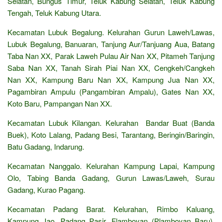
Selatan, Bungus Timur, Teluk Kabung Selatan, Teluk Kabung
Tengah, Teluk Kabung Utara.
Kecamatan Lubuk Begalung. Kelurahan Gurun Laweh/Lawas,
Lubuk Begalung, Banuaran, Tanjung Aur/Tanjuang Aua, Batang
Taba Nan XX, Parak Laweh Pulau Air Nan XX, Pitameh Tanjung
Saba Nan XX, Tanah Sirah Piai Nan XX, Cengkeh/Cangkeh
Nan XX, Kampung Baru Nan XX, Kampung Jua Nan XX,
Pagambiran Ampulu (Pangambiran Ampalu), Gates Nan XX,
Koto Baru, Pampangan Nan XX.
Kecamatan Lubuk Kilangan. Kelurahan Bandar Buat (Banda
Buek), Koto Lalang, Padang Besi, Tarantang, Beringin/Baringin,
Batu Gadang, Indarung.
Kecamatan Nanggalo. Kelurahan Kampung Lapai, Kampung
Olo, Tabing Banda Gadang, Gurun Lawas/Laweh, Surau
Gadang, Kurao Pagang.
Kecamatan Padang Barat. Kelurahan, Rimbo Kaluang,
Kampung Jao, Padang Pasir, Flamboyan (Plamboyan Baru),