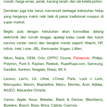
merah, harga emas, perak, kacang tanah, dan ubi ketela pohon.
Demikian juga kita harus memenuhi berbagai kebutuhan hidup
yang harganya makin naik baik di pasar tradisional maupun di
super market.
Begitu pula dengan kebutuhan akan komoditas datang
elektronik dan rumah tangga, apalagi kalau rusak dan butuh
service center resmi dan bengkel merek seperti Hitachi, HP,
Infinix, Intel, I-one, JBL, Kenmaster, Kogan, L-Men,
Nikon, Nokia, OEM, Onix, OPPO, Oxone,
Panasonic
, Philips,
Polytron, Pure It, Rayban, Reebok, RupaRupa.com, Samsung,
Sandisk, Sanken, Seagate, Sharp, SK II,
Lenovo, Levi’s, LG, Lifree, L’Oreal, Paris, Lock n Lock,
Mamypoko, Maxim, Maybelline, Meizu, Merries, Acer, Adidas,
AIUEO, Alexandre Christie,
Canon, Apple, Asus, Bebelac, Black & Decker, Blackberry,
Bluelans, Bosch, Bose, Brica, Calista, Cosmos,