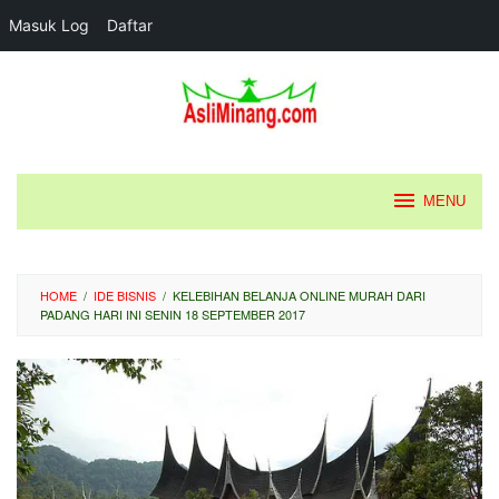
Masuk Log
Daftar
Loncat
ke
konten
MENU
HOME
/
IDE BISNIS
/
KELEBIHAN BELANJA ONLINE MURAH DARI
PADANG HARI INI SENIN 18 SEPTEMBER 2017