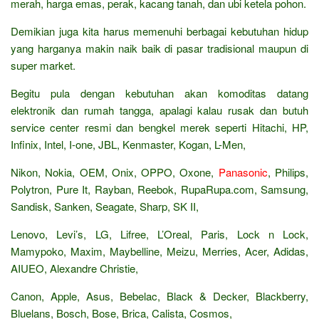
merah, harga emas, perak, kacang tanah, dan ubi ketela pohon.
Demikian juga kita harus memenuhi berbagai kebutuhan hidup
yang harganya makin naik baik di pasar tradisional maupun di
super market.
Begitu pula dengan kebutuhan akan komoditas datang
elektronik dan rumah tangga, apalagi kalau rusak dan butuh
service center resmi dan bengkel merek seperti Hitachi, HP,
Infinix, Intel, I-one, JBL, Kenmaster, Kogan, L-Men,
Nikon, Nokia, OEM, Onix, OPPO, Oxone,
Panasonic
, Philips,
Polytron, Pure It, Rayban, Reebok, RupaRupa.com, Samsung,
Sandisk, Sanken, Seagate, Sharp, SK II,
Lenovo, Levi’s, LG, Lifree, L’Oreal, Paris, Lock n Lock,
Mamypoko, Maxim, Maybelline, Meizu, Merries, Acer, Adidas,
AIUEO, Alexandre Christie,
Canon, Apple, Asus, Bebelac, Black & Decker, Blackberry,
Bluelans, Bosch, Bose, Brica, Calista, Cosmos,