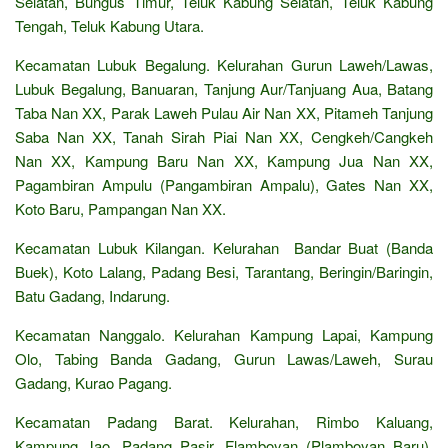
Selatan, Bungus Timur, Teluk Kabung Selatan, Teluk Kabung
Tengah, Teluk Kabung Utara.
Kecamatan Lubuk Begalung. Kelurahan Gurun Laweh/Lawas,
Lubuk Begalung, Banuaran, Tanjung Aur/Tanjuang Aua, Batang
Taba Nan XX, Parak Laweh Pulau Air Nan XX, Pitameh Tanjung
Saba Nan XX, Tanah Sirah Piai Nan XX, Cengkeh/Cangkeh
Nan XX, Kampung Baru Nan XX, Kampung Jua Nan XX,
Pagambiran Ampulu (Pangambiran Ampalu), Gates Nan XX,
Koto Baru, Pampangan Nan XX.
Kecamatan Lubuk Kilangan. Kelurahan Bandar Buat (Banda
Buek), Koto Lalang, Padang Besi, Tarantang, Beringin/Baringin,
Batu Gadang, Indarung.
Kecamatan Nanggalo. Kelurahan Kampung Lapai, Kampung
Olo, Tabing Banda Gadang, Gurun Lawas/Laweh, Surau
Gadang, Kurao Pagang.
Kecamatan Padang Barat. Kelurahan, Rimbo Kaluang,
Kampung Jao, Padang Pasir, Flamboyan (Plamboyan Baru),