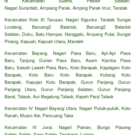
di Kecamatan Sutera, Pesisir Selatan.
Nagari Surantiah, Ampiang Parak, Amping Parak imur, Taratak
Kecamatan Koto XI Tarusan. Nagari Siguntur, Taratak Sungai
Lundang, Baruang2 Balantai, Baruang2 Balantai
Selatan, Duku, Batu Hampar, Nanggalo, Ampang Pulai, Sungai
Pinang, Kapuah, Kapuah Utara, Mandeh
Kecamatan Bayang. Nagari Pasa Baru, Api-Api Pasa
Baru, Tanjung Durian Pasa Baru, Asam Kamba Pasa
Baru, Sawah Laweh Pasa Baru, Koto Barapak, Kapelgam Koto
Barapak, Koto Baru Koto Barapak, Kubang Koto
Barapak, Kapujan Koto Barapak, Gurun Panjang, Gurun
Panjang Utara, Gurun Panjang Selatan, Gurun Panjang
Barat, Talaok, Aur Begalung Talaok, Kapeh Panji Talaok
Kecamatan IV Nagari Bayang Utara. Nagari Puluik-puluik, Koto
Ranah, Muaro Aie, Pancuang Taba
Kecamatan IV Jurai. Nagari Painan, Bungo Pasang
Salido, Salido, Sago Salido, Tambang, Lumpo