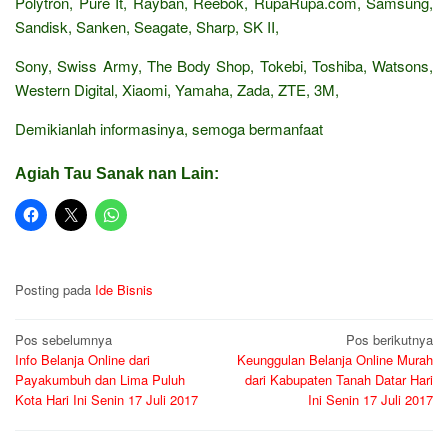
Polytron, Pure It, Rayban, Reebok, RupaRupa.com, Samsung,
Sandisk, Sanken, Seagate, Sharp, SK II,
Sony, Swiss Army, The Body Shop, Tokebi, Toshiba, Watsons,
Western Digital, Xiaomi, Yamaha, Zada, ZTE, 3M,
Demikianlah informasinya, semoga bermanfaat
Agiah Tau Sanak nan Lain:
Posting pada
Ide Bisnis
Navigasi
Pos sebelumnya
Pos berikutnya
Info Belanja Online dari
Keunggulan Belanja Online Murah
pos
Payakumbuh dan Lima Puluh
dari Kabupaten Tanah Datar Hari
Kota Hari Ini Senin 17 Juli 2017
Ini Senin 17 Juli 2017