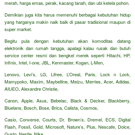
merah, harga emas, perak, kacang tanah, dan ubi ketela pohon.
Demikian juga kita harus memenuhi berbagai kebutuhan hidup
yang harganya makin naik baik di pasar tradisional maupun di
super market.
Begitu pula dengan kebutuhan akan komoditas datang
elektronik dan rumah tangga, apalagi kalau rusak dan butuh
service center resmi dan bengkel merek seperti Hitachi, HP,
Infinix, Intel, I-one, JBL, Kenmaster, Kogan, L-Men,
Lenovo, Levi’s, LG, Lifree, L’Oreal, Paris, Lock n Lock,
Mamypoko, Maxim, Maybelline, Meizu, Merries, Acer, Adidas,
AIUEO, Alexandre Christie,
Canon, Apple, Asus, Bebelac, Black & Decker, Blackberry,
Bluelans, Bosch, Bose, Brica, Calista, Cosmos,
Casio, Converse, Courts, Dr. Brown’s, Dremel, ECS, Digital
Flash, Fossil, Gold, Microsoft, Nature’s, Plus, Nescafe, Dolce,
Gusto, Nestle, Nike,