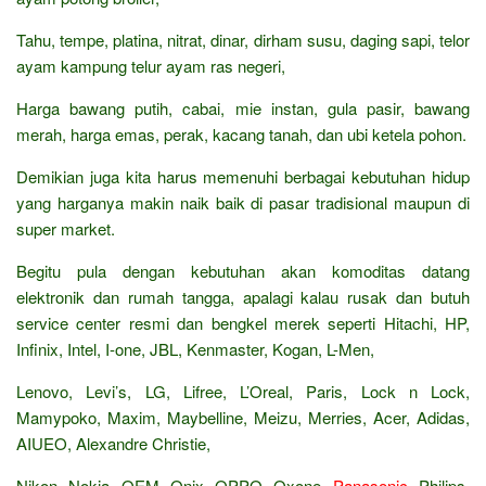
Tahu, tempe, platina, nitrat, dinar, dirham susu, daging sapi, telor
ayam kampung telur ayam ras negeri,
Harga bawang putih, cabai, mie instan, gula pasir, bawang
merah, harga emas, perak, kacang tanah, dan ubi ketela pohon.
Demikian juga kita harus memenuhi berbagai kebutuhan hidup
yang harganya makin naik baik di pasar tradisional maupun di
super market.
Begitu pula dengan kebutuhan akan komoditas datang
elektronik dan rumah tangga, apalagi kalau rusak dan butuh
service center resmi dan bengkel merek seperti Hitachi, HP,
Infinix, Intel, I-one, JBL, Kenmaster, Kogan, L-Men,
Lenovo, Levi’s, LG, Lifree, L’Oreal, Paris, Lock n Lock,
Mamypoko, Maxim, Maybelline, Meizu, Merries, Acer, Adidas,
AIUEO, Alexandre Christie,
Nikon, Nokia, OEM, Onix, OPPO, Oxone,
Panasonic
, Philips,