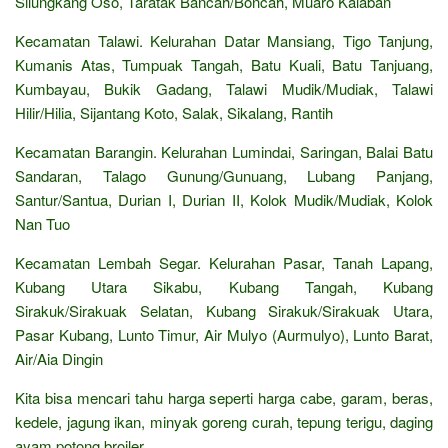
Silungkang Oso, Taratak Bancah/Boncah, Muaro Kalaban
Kecamatan Talawi. Kelurahan Datar Mansiang, Tigo Tanjung,
Kumanis Atas, Tumpuak Tangah, Batu Kuali, Batu Tanjuang,
Kumbayau, Bukik Gadang, Talawi Mudik/Mudiak, Talawi
Hilir/Hilia, Sijantang Koto, Salak, Sikalang, Rantih
Kecamatan Barangin. Kelurahan Lumindai, Saringan, Balai Batu
Sandaran, Talago Gunung/Gunuang, Lubang Panjang,
Santur/Santua, Durian I, Durian II, Kolok Mudik/Mudiak, Kolok
Nan Tuo
Kecamatan Lembah Segar. Kelurahan Pasar, Tanah Lapang,
Kubang Utara Sikabu, Kubang Tangah, Kubang
Sirakuk/Sirakuak Selatan, Kubang Sirakuk/Sirakuak Utara,
Pasar Kubang, Lunto Timur, Air Mulyo (Aurmulyo), Lunto Barat,
Air/Aia Dingin
Kita bisa mencari tahu harga seperti harga cabe, garam, beras,
kedele, jagung ikan, minyak goreng curah, tepung terigu, daging
ayam potong broiler,