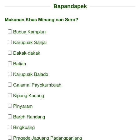
Bapandapek
Makanan Khas Minang nan Sero?
Bubua Kampiun
Karupuak Sanjai
Dakak-dakak
Batiah
Karupuak Balado
Galamai Payokumbuah
Kipang Kacang
Pinyaram
Bareh Randang
Bingkuang
Pragede Jaguang Padangpanjang