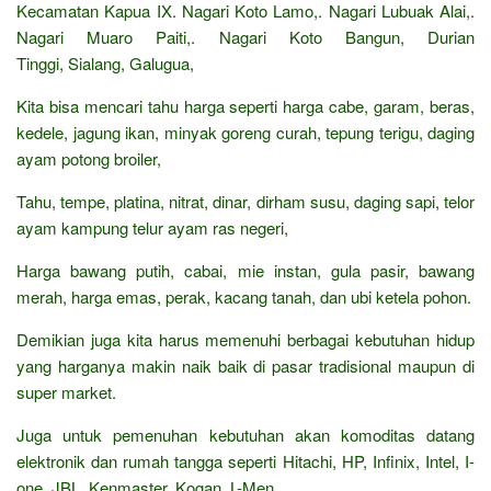
Kecamatan Kapua IX. Nagari Koto Lamo,. Nagari Lubuak Alai,.
Nagari Muaro Paiti,. Nagari Koto Bangun, Durian
Tinggi, Sialang, Galugua,
Kita bisa mencari tahu harga seperti harga cabe, garam, beras,
kedele, jagung ikan, minyak goreng curah, tepung terigu, daging
ayam potong broiler,
Tahu, tempe, platina, nitrat, dinar, dirham susu, daging sapi, telor
ayam kampung telur ayam ras negeri,
Harga bawang putih, cabai, mie instan, gula pasir, bawang
merah, harga emas, perak, kacang tanah, dan ubi ketela pohon.
Demikian juga kita harus memenuhi berbagai kebutuhan hidup
yang harganya makin naik baik di pasar tradisional maupun di
super market.
Juga untuk pemenuhan kebutuhan akan komoditas datang
elektronik dan rumah tangga seperti Hitachi, HP, Infinix, Intel, I-
one, JBL, Kenmaster, Kogan, L-Men,