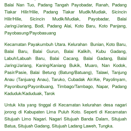
Balai Nan Tuo, Padang Tangah Payobadar, Ranah, Padang
Tiakar Hilir/Hilie, Padang Tiakar Mudik/Mudiak, Sicincin
Hilir/Hilie, Sicincin Mudik/Mudiak, Payobadar, Balai
Jaring/Jariang, Bodi, Padang Alai, Koto Baru, Koto Panjang,
Payobasung/Payobasuang
Kecamatan Payakumbuh Utara. Kelurahan Bunian, Koto Baru,
Balai Baru, Balai Gurun, Balai Kalikih, Kubu Gadang,
Labuh/Labuah Baru, Balai Cacang, Balai Gadang, Balai
Jaring/Jariang, Kaning/Kaniang Bukik, Muaro, Nan Kodok,
Pasir/Pasie, Balai Betung (Batung/Batuang), Talawi, Tanjung
Anau (Tanjuang Anau), Taruko, Cubadak Air/Aie, Payolinyam,
Payonibung/Payonibuang, Timbago/Tambago, Napar, Padang
Kaduduk/Kaduduak, Tarok
Untuk kita yang tinggal di Kecamatan kelurahan desa nagari
jorong di Kabupaten Lima Puluh Koto. Seperti di Kecamatan
Situjuah Limo Nagari. Nagari Situjuah Banda Dalam, Situjuah
Batua, Situjuah Gadang, Situjuah Ladang Laweh, Tungka.