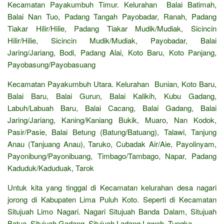
Kecamatan Payakumbuh Timur. Kelurahan Balai Batimah,
Balai Nan Tuo, Padang Tangah Payobadar, Ranah, Padang
Tiakar Hilir/Hilie, Padang Tiakar Mudik/Mudiak, Sicincin
Hilir/Hilie, Sicincin Mudik/Mudiak, Payobadar, Balai
Jaring/Jariang, Bodi, Padang Alai, Koto Baru, Koto Panjang,
Payobasung/Payobasuang
Kecamatan Payakumbuh Utara. Kelurahan Bunian, Koto Baru,
Balai Baru, Balai Gurun, Balai Kalikih, Kubu Gadang,
Labuh/Labuah Baru, Balai Cacang, Balai Gadang, Balai
Jaring/Jariang, Kaning/Kaniang Bukik, Muaro, Nan Kodok,
Pasir/Pasie, Balai Betung (Batung/Batuang), Talawi, Tanjung
Anau (Tanjuang Anau), Taruko, Cubadak Air/Aie, Payolinyam,
Payonibung/Payonibuang, Timbago/Tambago, Napar, Padang
Kaduduk/Kaduduak, Tarok
Untuk kita yang tinggal di Kecamatan kelurahan desa nagari
jorong di Kabupaten Lima Puluh Koto. Seperti di Kecamatan
Situjuah Limo Nagari. Nagari Situjuah Banda Dalam, Situjuah
Batua, Situjuah Gadang, Situjuah Ladang Laweh, Tungka.