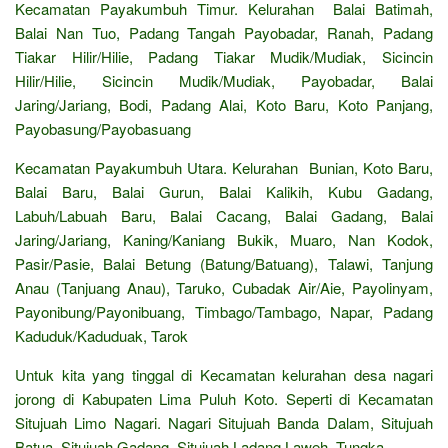
Kecamatan Payakumbuh Timur. Kelurahan Balai Batimah,
Balai Nan Tuo, Padang Tangah Payobadar, Ranah, Padang
Tiakar Hilir/Hilie, Padang Tiakar Mudik/Mudiak, Sicincin
Hilir/Hilie, Sicincin Mudik/Mudiak, Payobadar, Balai
Jaring/Jariang, Bodi, Padang Alai, Koto Baru, Koto Panjang,
Payobasung/Payobasuang
Kecamatan Payakumbuh Utara. Kelurahan Bunian, Koto Baru,
Balai Baru, Balai Gurun, Balai Kalikih, Kubu Gadang,
Labuh/Labuah Baru, Balai Cacang, Balai Gadang, Balai
Jaring/Jariang, Kaning/Kaniang Bukik, Muaro, Nan Kodok,
Pasir/Pasie, Balai Betung (Batung/Batuang), Talawi, Tanjung
Anau (Tanjuang Anau), Taruko, Cubadak Air/Aie, Payolinyam,
Payonibung/Payonibuang, Timbago/Tambago, Napar, Padang
Kaduduk/Kaduduak, Tarok
Untuk kita yang tinggal di Kecamatan kelurahan desa nagari
jorong di Kabupaten Lima Puluh Koto. Seperti di Kecamatan
Situjuah Limo Nagari. Nagari Situjuah Banda Dalam, Situjuah
Batua, Situjuah Gadang, Situjuah Ladang Laweh, Tungka.