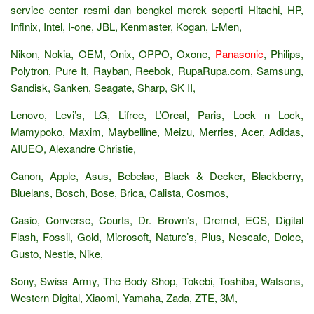
service center resmi dan bengkel merek seperti Hitachi, HP,
Infinix, Intel, I-one, JBL, Kenmaster, Kogan, L-Men,
Nikon, Nokia, OEM, Onix, OPPO, Oxone,
Panasonic
, Philips,
Polytron, Pure It, Rayban, Reebok, RupaRupa.com, Samsung,
Sandisk, Sanken, Seagate, Sharp, SK II,
Lenovo, Levi’s, LG, Lifree, L’Oreal, Paris, Lock n Lock,
Mamypoko, Maxim, Maybelline, Meizu, Merries, Acer, Adidas,
AIUEO, Alexandre Christie,
Canon, Apple, Asus, Bebelac, Black & Decker, Blackberry,
Bluelans, Bosch, Bose, Brica, Calista, Cosmos,
Casio, Converse, Courts, Dr. Brown’s, Dremel, ECS, Digital
Flash, Fossil, Gold, Microsoft, Nature’s, Plus, Nescafe, Dolce,
Gusto, Nestle, Nike,
Sony, Swiss Army, The Body Shop, Tokebi, Toshiba, Watsons,
Western Digital, Xiaomi, Yamaha, Zada, ZTE, 3M,