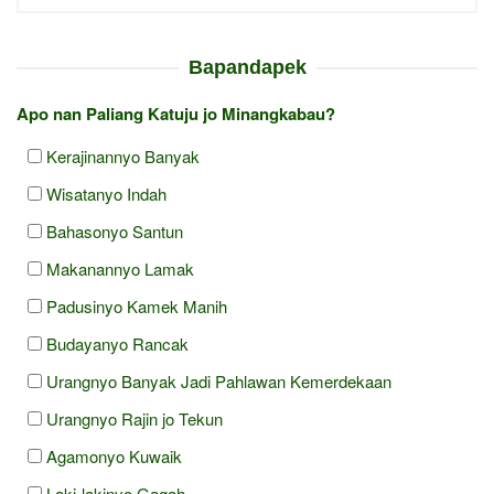
Bapandapek
Apo nan Paliang Katuju jo Minangkabau?
Kerajinannyo Banyak
Wisatanyo Indah
Bahasonyo Santun
Makanannyo Lamak
Padusinyo Kamek Manih
Budayanyo Rancak
Urangnyo Banyak Jadi Pahlawan Kemerdekaan
Urangnyo Rajin jo Tekun
Agamonyo Kuwaik
Laki-lakinyo Gagah