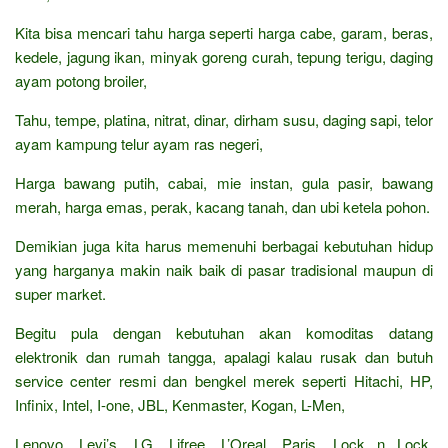
Kita bisa mencari tahu harga seperti harga cabe, garam, beras,
kedele, jagung ikan, minyak goreng curah, tepung terigu, daging
ayam potong broiler,
Tahu, tempe, platina, nitrat, dinar, dirham susu, daging sapi, telor
ayam kampung telur ayam ras negeri,
Harga bawang putih, cabai, mie instan, gula pasir, bawang
merah, harga emas, perak, kacang tanah, dan ubi ketela pohon.
Demikian juga kita harus memenuhi berbagai kebutuhan hidup
yang harganya makin naik baik di pasar tradisional maupun di
super market.
Begitu pula dengan kebutuhan akan komoditas datang
elektronik dan rumah tangga, apalagi kalau rusak dan butuh
service center resmi dan bengkel merek seperti Hitachi, HP,
Infinix, Intel, I-one, JBL, Kenmaster, Kogan, L-Men,
Lenovo, Levi’s, LG, Lifree, L’Oreal, Paris, Lock n Lock,