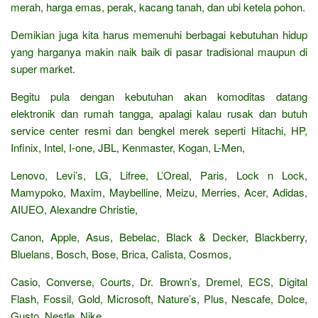
merah, harga emas, perak, kacang tanah, dan ubi ketela pohon.
Demikian juga kita harus memenuhi berbagai kebutuhan hidup
yang harganya makin naik baik di pasar tradisional maupun di
super market.
Begitu pula dengan kebutuhan akan komoditas datang
elektronik dan rumah tangga, apalagi kalau rusak dan butuh
service center resmi dan bengkel merek seperti Hitachi, HP,
Infinix, Intel, I-one, JBL, Kenmaster, Kogan, L-Men,
Lenovo, Levi’s, LG, Lifree, L’Oreal, Paris, Lock n Lock,
Mamypoko, Maxim, Maybelline, Meizu, Merries, Acer, Adidas,
AIUEO, Alexandre Christie,
Canon, Apple, Asus, Bebelac, Black & Decker, Blackberry,
Bluelans, Bosch, Bose, Brica, Calista, Cosmos,
Casio, Converse, Courts, Dr. Brown’s, Dremel, ECS, Digital
Flash, Fossil, Gold, Microsoft, Nature’s, Plus, Nescafe, Dolce,
Gusto, Nestle, Nike,