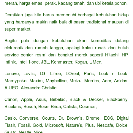
merah, harga emas, perak, kacang tanah, dan ubi ketela pohon.
Demikian juga kita harus memenuhi berbagai kebutuhan hidup
yang harganya makin naik baik di pasar tradisional maupun di
super market.
Begitu pula dengan kebutuhan akan komoditas datang
elektronik dan rumah tangga, apalagi kalau rusak dan butuh
service center resmi dan bengkel merek seperti Hitachi, HP,
Infinix, Intel, I-one, JBL, Kenmaster, Kogan, L-Men,
Lenovo, Levi’s, LG, Lifree, L’Oreal, Paris, Lock n Lock,
Mamypoko, Maxim, Maybelline, Meizu, Merries, Acer, Adidas,
AIUEO, Alexandre Christie,
Canon, Apple, Asus, Bebelac, Black & Decker, Blackberry,
Bluelans, Bosch, Bose, Brica, Calista, Cosmos,
Casio, Converse, Courts, Dr. Brown’s, Dremel, ECS, Digital
Flash, Fossil, Gold, Microsoft, Nature’s, Plus, Nescafe, Dolce,
Gusto, Nestle, Nike,