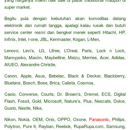
super market.
Begitu pula dengan kebutuhan akan komoditas datang
elektronik dan rumah tangga, apalagi kalau rusak dan butuh
service center resmi dan bengkel merek seperti Hitachi, HP,
Infinix, Intel, I-one, JBL, Kenmaster, Kogan, L-Men,
Lenovo, Levi’s, LG, Lifree, L’Oreal, Paris, Lock n Lock,
Mamypoko, Maxim, Maybelline, Meizu, Merries, Acer, Adidas,
AIUEO, Alexandre Christie,
Canon, Apple, Asus, Bebelac, Black & Decker, Blackberry,
Bluelans, Bosch, Bose, Brica, Calista, Cosmos,
Casio, Converse, Courts, Dr. Brown’s, Dremel, ECS, Digital
Flash, Fossil, Gold, Microsoft, Nature’s, Plus, Nescafe, Dolce,
Gusto, Nestle, Nike,
Nikon, Nokia, OEM, Onix, OPPO, Oxone,
Panasonic
, Philips,
Polytron, Pure It, Rayban, Reebok, RupaRupa.com, Samsung,