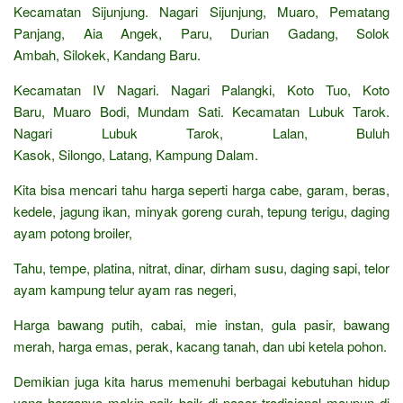
Kecamatan Sijunjung. Nagari Sijunjung, Muaro, Pematang
Panjang, Aia Angek, Paru, Durian Gadang, Solok
Ambah, Silokek, Kandang Baru.
Kecamatan IV Nagari. Nagari Palangki, Koto Tuo, Koto
Baru, Muaro Bodi, Mundam Sati. Kecamatan Lubuk Tarok.
Nagari Lubuk Tarok, Lalan, Buluh
Kasok, Silongo, Latang, Kampung Dalam.
Kita bisa mencari tahu harga seperti harga cabe, garam, beras,
kedele, jagung ikan, minyak goreng curah, tepung terigu, daging
ayam potong broiler,
Tahu, tempe, platina, nitrat, dinar, dirham susu, daging sapi, telor
ayam kampung telur ayam ras negeri,
Harga bawang putih, cabai, mie instan, gula pasir, bawang
merah, harga emas, perak, kacang tanah, dan ubi ketela pohon.
Demikian juga kita harus memenuhi berbagai kebutuhan hidup
yang harganya makin naik baik di pasar tradisional maupun di