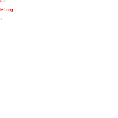
ata
 Minang
h