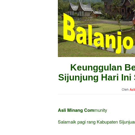
Keunggulan Bel
Sijunjung Hari In
Oleh
AsM
Asli Minang Com
munity
Salamaik pagi rang Kabupaten Sijunju