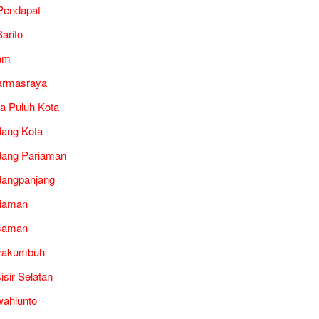
Pendapat
arito
am
armasraya
a Puluh Kota
ang Kota
ang Pariaman
angpanjang
iaman
saman
yakumbuh
isir Selatan
ahlunto