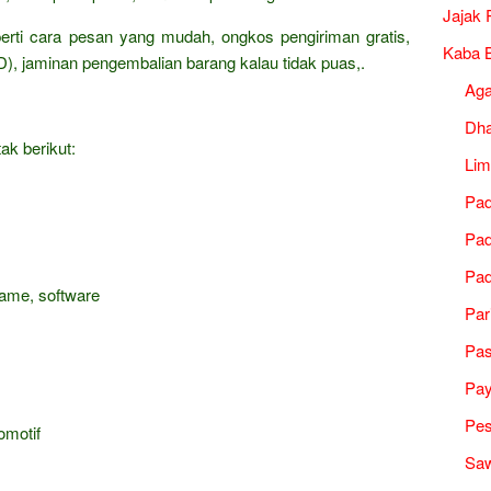
Jajak 
erti cara pesan yang mudah, ongkos pengiriman gratis,
Kaba B
), jaminan pengembalian barang kalau tidak puas,.
Ag
Dh
ak berikut:
Lim
Pad
Pad
Pad
game, software
Par
Pa
Pa
Pes
omotif
Saw