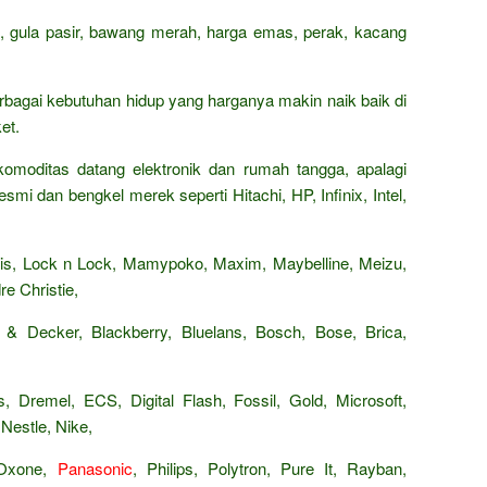
n, gula pasir, bawang merah, harga emas, perak, kacang
rbagai kebutuhan hidup yang harganya makin naik baik di
et.
omoditas datang elektronik dan rumah tangga, apalagi
smi dan bengkel merek seperti Hitachi, HP, Infinix, Intel,
Paris, Lock n Lock, Mamypoko, Maxim, Maybelline, Meizu,
e Christie,
 & Decker, Blackberry, Bluelans, Bosch, Bose, Brica,
, Dremel, ECS, Digital Flash, Fossil, Gold, Microsoft,
Nestle, Nike,
 Oxone,
Panasonic
, Philips, Polytron, Pure It, Rayban,