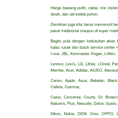
Harga bawang putih, cabai, mie insta
tanah, dan ubi ketela pohon.
Demikian juga kita harus memenuhi be
pasar tradisional maupun di super mark
Begitu pula dengan kebutuhan akan k
kalau rusak dan butuh service center re
I-one, JBL, Kenmaster, Kogan, L-Men,
Lenovo, Levi’s, LG, Lifree, L’Oreal, 
Merries, Acer, Adidas, AIUEO, Alexandr
Canon, Apple, Asus, Bebelac, Black
Calista, Cosmos,
Casio, Converse, Courts, Dr. Brown’s
Nature’s, Plus, Nescafe, Dolce, Gusto, 
Nikon, Nokia, OEM, Onix, OPPO,