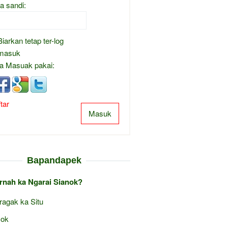
a sandi:
Biarkan tetap ter-log
masuk
a Masuak pakai:
tar
Masuk
Bapandapek
ernah ka Ngarai Sianok?
ragak ka Situ
ok