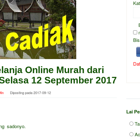
Kat
Bis
Daf
anja Online Murah dari
i Selasa 12 September 2017
in
Diposting pada
2017-09-12
Lai P
Ta
ang sadonyo.
Ac