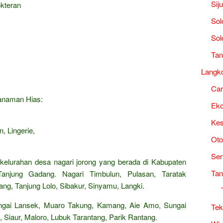
Sij
okteran
Sol
Sol
Tan
Langk
Ca
Tanaman Hias:
Ek
Kes
, Lingerie,
Oto
Sen
 kelurahan desa nagari jorong yang berada di Kabupaten
Tan
Tanjung Gadang. Nagari Timbulun, Pulasan, Taratak
ang, Tanjung Lolo, Sibakur, Sinyamu, Langki.
gai Lansek, Muaro Takung, Kamang, Aie Amo, Sungai
Tek
 Siaur, Maloro, Lubuk Tarantang, Parik Rantang.