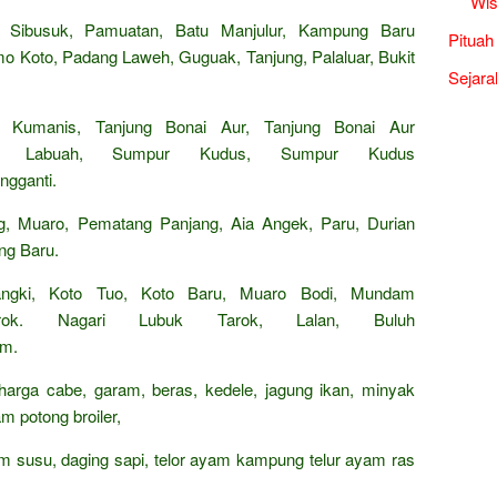
Wis
 Sibusuk, Pamuatan, Batu Manjulur, Kampung Baru
Pituah
mo Koto, Padang Laweh, Guguak, Tanjung, Palaluar, Bukit
Sejara
 Kumanis, Tanjung Bonai Aur, Tanjung Bonai Aur
ang Labuah, Sumpur Kudus, Sumpur Kudus
ngganti.
ng, Muaro, Pematang Panjang, Aia Angek, Paru, Durian
ng Baru.
angki, Koto Tuo, Koto Baru, Muaro Bodi, Mundam
rok. Nagari Lubuk Tarok, Lalan, Buluh
am.
 harga cabe, garam, beras, kedele, jagung ikan, minyak
m potong broiler,
rham susu, daging sapi, telor ayam kampung telur ayam ras