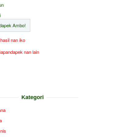
un
i
 hasil nan iko
apandapek nan lain
Kategori
ana
a
snis