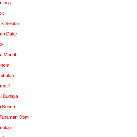
unjung
ok
ok Selatan
ah Datar
ok
ra Mudah
onomi
ehatan
motif
i Budaya
i Kebun
Tanaman Obat
nologi