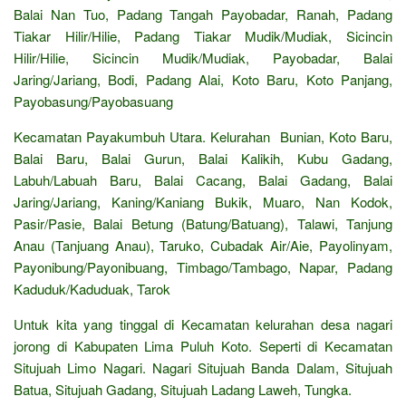
Balai Nan Tuo, Padang Tangah Payobadar, Ranah, Padang
Tiakar Hilir/Hilie, Padang Tiakar Mudik/Mudiak, Sicincin
Hilir/Hilie, Sicincin Mudik/Mudiak, Payobadar, Balai
Jaring/Jariang, Bodi, Padang Alai, Koto Baru, Koto Panjang,
Payobasung/Payobasuang
Kecamatan Payakumbuh Utara. Kelurahan Bunian, Koto Baru,
Balai Baru, Balai Gurun, Balai Kalikih, Kubu Gadang,
Labuh/Labuah Baru, Balai Cacang, Balai Gadang, Balai
Jaring/Jariang, Kaning/Kaniang Bukik, Muaro, Nan Kodok,
Pasir/Pasie, Balai Betung (Batung/Batuang), Talawi, Tanjung
Anau (Tanjuang Anau), Taruko, Cubadak Air/Aie, Payolinyam,
Payonibung/Payonibuang, Timbago/Tambago, Napar, Padang
Kaduduk/Kaduduak, Tarok
Untuk kita yang tinggal di Kecamatan kelurahan desa nagari
jorong di Kabupaten Lima Puluh Koto. Seperti di Kecamatan
Situjuah Limo Nagari. Nagari Situjuah Banda Dalam, Situjuah
Batua, Situjuah Gadang, Situjuah Ladang Laweh, Tungka.