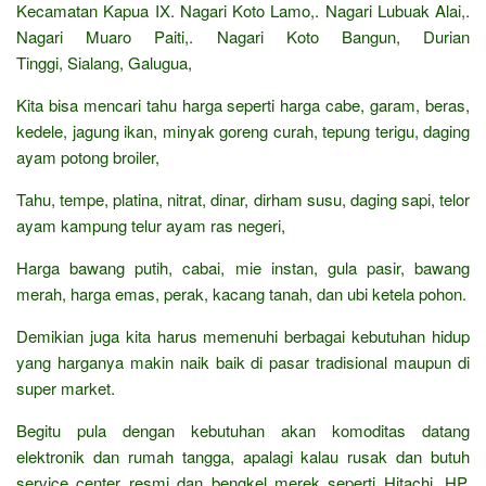
Kecamatan Kapua IX. Nagari Koto Lamo,. Nagari Lubuak Alai,.
Nagari Muaro Paiti,. Nagari Koto Bangun, Durian
Tinggi, Sialang, Galugua,
Kita bisa mencari tahu harga seperti harga cabe, garam, beras,
kedele, jagung ikan, minyak goreng curah, tepung terigu, daging
ayam potong broiler,
Tahu, tempe, platina, nitrat, dinar, dirham susu, daging sapi, telor
ayam kampung telur ayam ras negeri,
Harga bawang putih, cabai, mie instan, gula pasir, bawang
merah, harga emas, perak, kacang tanah, dan ubi ketela pohon.
Demikian juga kita harus memenuhi berbagai kebutuhan hidup
yang harganya makin naik baik di pasar tradisional maupun di
super market.
Begitu pula dengan kebutuhan akan komoditas datang
elektronik dan rumah tangga, apalagi kalau rusak dan butuh
service center resmi dan bengkel merek seperti Hitachi, HP,