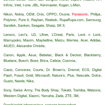
Infinix, Intel, I-one, JBL, Kenmaster, Kogan, L-Men,
Nikon, Nokia, OEM, Onix, OPPO, Oxone,
Panasonic
, Philips,
Polytron, Pure It, Rayban, Reebok, RupaRupa.com, Samsung,
Sandisk, Sanken, Seagate, Sharp, SK II,
Lenovo, Levi’s, LG, Lifree, L’Oreal, Paris, Lock n Lock,
Mamypoko, Maxim, Maybelline, Meizu, Merries, Acer, Adidas,
AIUEO, Alexandre Christie,
Canon, Apple, Asus, Bebelac, Black & Decker, Blackberry,
Bluelans, Bosch, Bose, Brica, Calista, Cosmos,
Casio, Converse, Courts, Dr. Brown’s, Dremel, ECS, Digital
Flash, Fossil, Gold, Microsoft, Nature’s, Plus, Nescafe, Dolce,
Gusto, Nestle, Nike,
Sony, Swiss Army, The Body Shop, Tokebi, Toshiba, Watsons,
Western Digital, Xiaomi, Yamaha, Zada, ZTE, 3M,
Demikianlah informasinya, semoga bermanfaat