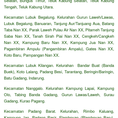
Selatan, Bungus Timur, Teluk Kabung Selatan, Teluk Kabung
Tengah, Teluk Kabung Utara.
Kecamatan Lubuk Begalung. Kelurahan Gurun Laweh/Lawas,
Lubuk Begalung, Banuaran, Tanjung Aur/Tanjuang Aua, Batang
Taba Nan XX, Parak Laweh Pulau Air Nan XX, Pitameh Tanjung
Saba Nan XX, Tanah Sirah Piai Nan XX, Cengkeh/Cangkeh
Nan XX, Kampung Baru Nan XX, Kampung Jua Nan XX,
Pagambiran Ampulu (Pangambiran Ampalu), Gates Nan XX,
Koto Baru, Pampangan Nan XX.
Kecamatan Lubuk Kilangan. Kelurahan Bandar Buat (Banda
Buek), Koto Lalang, Padang Besi, Tarantang, Beringin/Baringin,
Batu Gadang, Indarung.
Kecamatan Nanggalo. Kelurahan Kampung Lapai, Kampung
Olo, Tabing Banda Gadang, Gurun Lawas/Laweh, Surau
Gadang, Kurao Pagang.
Kecamatan Padang Barat. Kelurahan, Rimbo Kaluang,
Kampung Jao, Padang Pasir, Flamboyan (Plamboyan Baru),