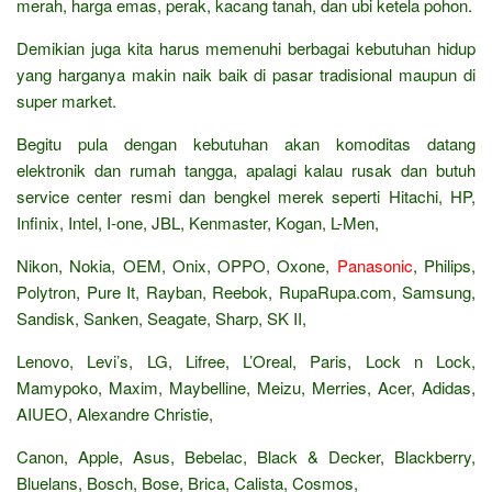
merah, harga emas, perak, kacang tanah, dan ubi ketela pohon.
Demikian juga kita harus memenuhi berbagai kebutuhan hidup
yang harganya makin naik baik di pasar tradisional maupun di
super market.
Begitu pula dengan kebutuhan akan komoditas datang
elektronik dan rumah tangga, apalagi kalau rusak dan butuh
service center resmi dan bengkel merek seperti Hitachi, HP,
Infinix, Intel, I-one, JBL, Kenmaster, Kogan, L-Men,
Nikon, Nokia, OEM, Onix, OPPO, Oxone,
Panasonic
, Philips,
Polytron, Pure It, Rayban, Reebok, RupaRupa.com, Samsung,
Sandisk, Sanken, Seagate, Sharp, SK II,
Lenovo, Levi’s, LG, Lifree, L’Oreal, Paris, Lock n Lock,
Mamypoko, Maxim, Maybelline, Meizu, Merries, Acer, Adidas,
AIUEO, Alexandre Christie,
Canon, Apple, Asus, Bebelac, Black & Decker, Blackberry,
Bluelans, Bosch, Bose, Brica, Calista, Cosmos,