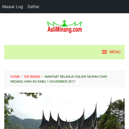
Masuk Log
Daftar
Loncat
ke
konten
MENU
HOME
/
IDE BISNIS
/
MANFAAT BELANJA ONLINE MURAH DARI
PADANG HARI INI RABU 1 NOVEMBER 2017