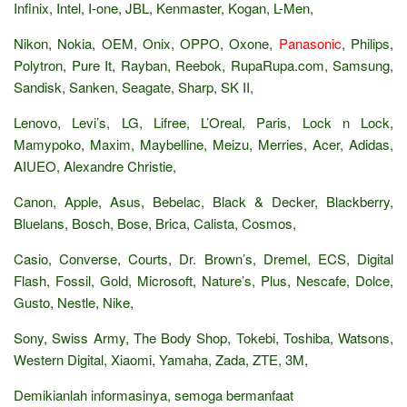
Infinix, Intel, I-one, JBL, Kenmaster, Kogan, L-Men,
Nikon, Nokia, OEM, Onix, OPPO, Oxone,
Panasonic
, Philips,
Polytron, Pure It, Rayban, Reebok, RupaRupa.com, Samsung,
Sandisk, Sanken, Seagate, Sharp, SK II,
Lenovo, Levi’s, LG, Lifree, L’Oreal, Paris, Lock n Lock,
Mamypoko, Maxim, Maybelline, Meizu, Merries, Acer, Adidas,
AIUEO, Alexandre Christie,
Canon, Apple, Asus, Bebelac, Black & Decker, Blackberry,
Bluelans, Bosch, Bose, Brica, Calista, Cosmos,
Casio, Converse, Courts, Dr. Brown’s, Dremel, ECS, Digital
Flash, Fossil, Gold, Microsoft, Nature’s, Plus, Nescafe, Dolce,
Gusto, Nestle, Nike,
Sony, Swiss Army, The Body Shop, Tokebi, Toshiba, Watsons,
Western Digital, Xiaomi, Yamaha, Zada, ZTE, 3M,
Demikianlah informasinya, semoga bermanfaat