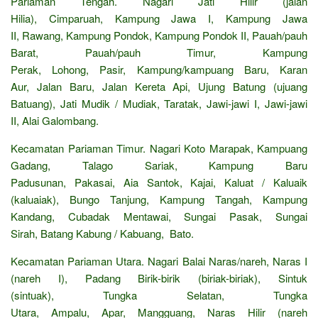
Pariaman Tengah. Nagari Jati Hilir (jalan
Hilia), Cimparuah, Kampung Jawa I, Kampung Jawa
II, Rawang, Kampung Pondok, Kampung Pondok II, Pauah/pauh
Barat, Pauah/pauh Timur, Kampung
Perak, Lohong, Pasir, Kampung/kampuang Baru, Karan
Aur, Jalan Baru, Jalan Kereta Api, Ujung Batung (ujuang
Batuang), Jati Mudik / Mudiak, Taratak, Jawi-jawi I, Jawi-jawi
II, Alai Galombang.
Kecamatan Pariaman Timur. Nagari Koto Marapak, Kampuang
Gadang, Talago Sariak, Kampung Baru
Padusunan, Pakasai, Aia Santok, Kajai, Kaluat / Kaluaik
(kaluaiak), Bungo Tanjung, Kampung Tangah, Kampung
Kandang, Cubadak Mentawai, Sungai Pasak, Sungai
Sirah, Batang Kabung / Kabuang, Bato.
Kecamatan Pariaman Utara. Nagari Balai Naras/nareh, Naras I
(nareh I), Padang Birik-birik (biriak-biriak), Sintuk
(sintuak), Tungka Selatan, Tungka
Utara, Ampalu, Apar, Mangguang, Naras Hilir (nareh