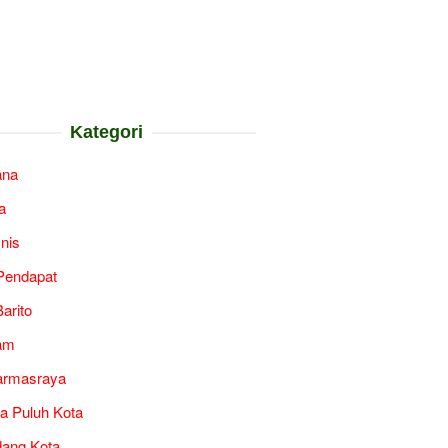
Kategori
ana
a
snis
Pendapat
arito
am
armasraya
a Puluh Kota
ang Kota