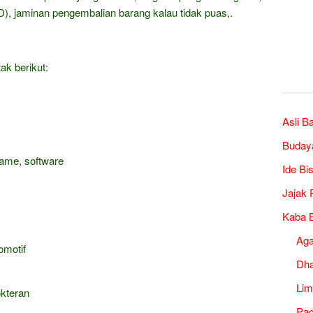
), jaminan pengembalian barang kalau tidak puas,.
ak berikut:
Asli B
Buday
game, software
Ide Bi
Jajak 
Kaba B
Ag
omotif
Dh
Lim
okteran
Pad