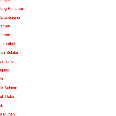
ang Pariaman
angpanjang
iaman
saman
yakumbuh
isir Selatan
ahlunto
unjung
ok
ok Selatan
ah Datar
ok
ra Mudah