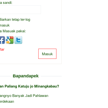
a sandi:
Biarkan tetap ter-log
masuk
a Masuak pakai:
tar
Masuk
Bapandapek
an Paliang Katuju jo Minangkabau?
angnyo Banyak Jadi Pahlawan
rdekaan