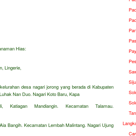
Pad
Pad
Par
Pa
Tanaman Hias:
Pa
Pes
, Lingerie,
Saw
Sij
 kelurahan desa nagari jorong yang berada di Kabupaten
Sol
Luhak Nan Duo. Nagari Koto Baru, Kapa
Sol
li, Katiagan Mandiangin. Kecamatan Talamau.
Tan
Langk
Aia Bangih. Kecamatan Lembah Malintang. Nagari Ujung
Ca