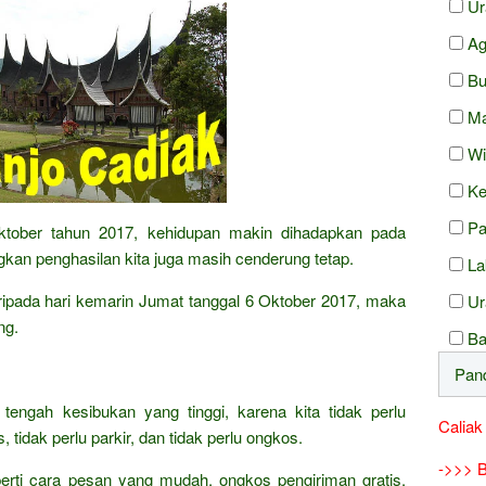
Ur
Ag
Bu
Ma
Wi
Ke
Pa
Oktober tahun 2017, kehidupan makin dihadapkan pada
kan penghasilan kita juga masih cenderung tetap.
La
daripada hari kemarin Jumat tanggal 6 Oktober 2017, maka
Ur
ng.
Ba
 tengah kesibukan yang tinggi, karena kita tidak perlu
Caliak
 tidak perlu parkir, dan tidak perlu ongkos.
->>> B
erti cara pesan yang mudah, ongkos pengiriman gratis,