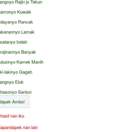
angnyo Rajin jo Tekun
amonyo Kuwaik
dayanyo Rancak
kanannyo Lamak
satanyo Indah
rajinannyo Banyak
dusinyo Kamek Manih
ki-lakinyo Gagah
angnyo Elok
hasonyo Santun
 hasil nan iko
apandapek nan lain