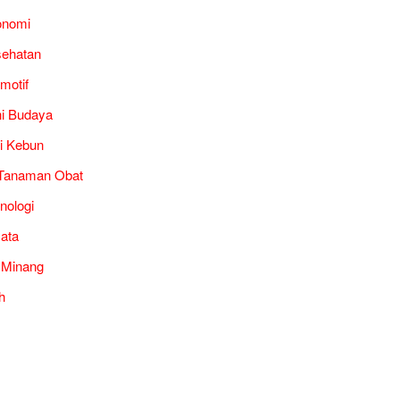
onomi
ehatan
motif
i Budaya
i Kebun
Tanaman Obat
nologi
ata
 Minang
h