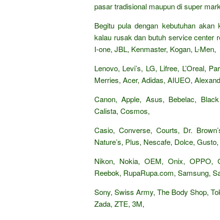
pasar tradisional maupun di super mark
Begitu pula dengan kebutuhan akan k
kalau rusak dan butuh service center re
I-one, JBL, Kenmaster, Kogan, L-Men,
Lenovo, Levi’s, LG, Lifree, L’Oreal, 
Merries, Acer, Adidas, AIUEO, Alexandr
Canon, Apple, Asus, Bebelac, Black
Calista, Cosmos,
Casio, Converse, Courts, Dr. Brown’s
Nature’s, Plus, Nescafe, Dolce, Gusto, 
Nikon, Nokia, OEM, Onix, OPPO,
Reebok, RupaRupa.com, Samsung, Sand
Sony, Swiss Army, The Body Shop, Tok
Zada, ZTE, 3M,