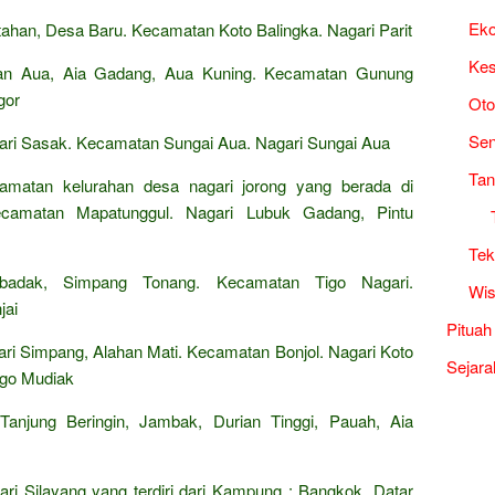
Ek
han, Desa Baru. Kecamatan Koto Balingka. Nagari Parit
Kes
an Aua, Aia Gadang, Aua Kuning. Kecamatan Gunung
gor
Oto
Sen
ri Sasak. Kecamatan Sungai Aua. Nagari Sungai Aua
Tan
camatan kelurahan desa nagari jorong yang berada di
camatan Mapatunggul. Nagari Lubuk Gadang, Pintu
Tek
adak, Simpang Tonang. Kecamatan Tigo Nagari.
Wis
jai
Pituah
i Simpang, Alahan Mati. Kecamatan Bonjol. Nagari Koto
Sejara
ggo Mudiak
anjung Beringin, Jambak, Durian Tinggi, Pauah, Aia
i Silayang yang terdiri dari Kampung : Bangkok, Datar