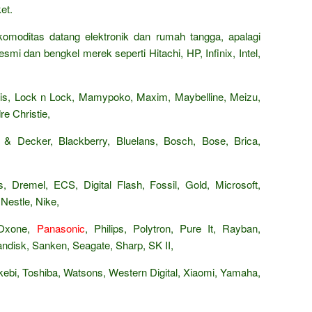
et.
omoditas datang elektronik dan rumah tangga, apalagi
smi dan bengkel merek seperti Hitachi, HP, Infinix, Intel,
Paris, Lock n Lock, Mamypoko, Maxim, Maybelline, Meizu,
e Christie,
 & Decker, Blackberry, Bluelans, Bosch, Bose, Brica,
, Dremel, ECS, Digital Flash, Fossil, Gold, Microsoft,
Nestle, Nike,
 Oxone,
Panasonic
, Philips, Polytron, Pure It, Rayban,
isk, Sanken, Seagate, Sharp, SK II,
ebi, Toshiba, Watsons, Western Digital, Xiaomi, Yamaha,