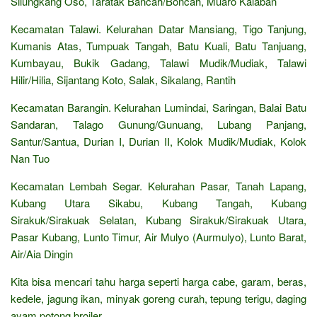
Silungkang Oso, Taratak Bancah/Boncah, Muaro Kalaban
Kecamatan Talawi. Kelurahan Datar Mansiang, Tigo Tanjung,
Kumanis Atas, Tumpuak Tangah, Batu Kuali, Batu Tanjuang,
Kumbayau, Bukik Gadang, Talawi Mudik/Mudiak, Talawi
Hilir/Hilia, Sijantang Koto, Salak, Sikalang, Rantih
Kecamatan Barangin. Kelurahan Lumindai, Saringan, Balai Batu
Sandaran, Talago Gunung/Gunuang, Lubang Panjang,
Santur/Santua, Durian I, Durian II, Kolok Mudik/Mudiak, Kolok
Nan Tuo
Kecamatan Lembah Segar. Kelurahan Pasar, Tanah Lapang,
Kubang Utara Sikabu, Kubang Tangah, Kubang
Sirakuk/Sirakuak Selatan, Kubang Sirakuk/Sirakuak Utara,
Pasar Kubang, Lunto Timur, Air Mulyo (Aurmulyo), Lunto Barat,
Air/Aia Dingin
Kita bisa mencari tahu harga seperti harga cabe, garam, beras,
kedele, jagung ikan, minyak goreng curah, tepung terigu, daging
ayam potong broiler,