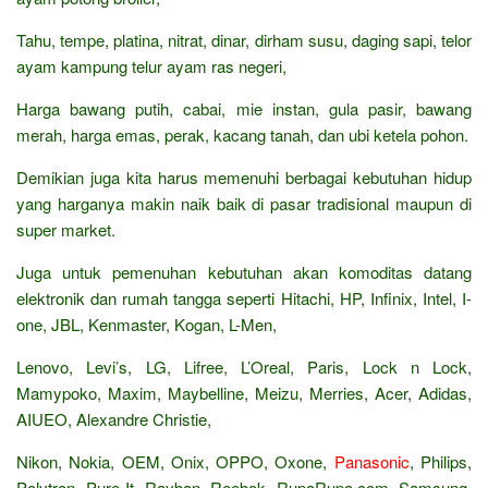
Tahu, tempe, platina, nitrat, dinar, dirham susu, daging sapi, telor
ayam kampung telur ayam ras negeri,
Harga bawang putih, cabai, mie instan, gula pasir, bawang
merah, harga emas, perak, kacang tanah, dan ubi ketela pohon.
Demikian juga kita harus memenuhi berbagai kebutuhan hidup
yang harganya makin naik baik di pasar tradisional maupun di
super market.
Juga untuk pemenuhan kebutuhan akan komoditas datang
elektronik dan rumah tangga seperti Hitachi, HP, Infinix, Intel, I-
one, JBL, Kenmaster, Kogan, L-Men,
Lenovo, Levi’s, LG, Lifree, L’Oreal, Paris, Lock n Lock,
Mamypoko, Maxim, Maybelline, Meizu, Merries, Acer, Adidas,
AIUEO, Alexandre Christie,
Nikon, Nokia, OEM, Onix, OPPO, Oxone,
Panasonic
, Philips,
Polytron, Pure It, Rayban, Reebok, RupaRupa.com, Samsung,