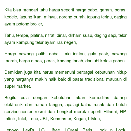
Kita bisa mencari tahu harga seperti harga cabe, garam, beras,
kedele, jagung ikan, minyak goreng curah, tepung terigu, daging
ayam potong broiler,
Tahu, tempe, platina, nitrat, dinar, dirham susu, daging sapi, telor
ayam kampung telur ayam ras negeri,
Harga bawang putih, cabai, mie instan, gula pasir, bawang
merah, harga emas, perak, kacang tanah, dan ubi ketela pohon.
Demikian juga kita harus memenuhi berbagai kebutuhan hidup
yang harganya makin naik baik di pasar tradisional maupun di
super market.
Begitu pula dengan kebutuhan akan komoditas datang
elektronik dan rumah tangga, apalagi kalau rusak dan butuh
service center resmi dan bengkel merek seperti Hitachi, HP,
Infinix, Intel, I-one, JBL, Kenmaster, Kogan, L-Men,
Lenovo, Levi’s, LG, Lifree, L’Oreal, Paris, Lock n Lock,