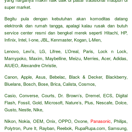
super market.
Begitu pula dengan kebutuhan akan komoditas datang
elektronik dan rumah tangga, apalagi kalau rusak dan butuh
service center resmi dan bengkel merek seperti Hitachi, HP,
Infinix, Intel, I-one, JBL, Kenmaster, Kogan, L-Men,
Lenovo, Levi’s, LG, Lifree, L’Oreal, Paris, Lock n Lock,
Mamypoko, Maxim, Maybelline, Meizu, Merries, Acer, Adidas,
AIUEO, Alexandre Christie,
Canon, Apple, Asus, Bebelac, Black & Decker, Blackberry,
Bluelans, Bosch, Bose, Brica, Calista, Cosmos,
Casio, Converse, Courts, Dr. Brown’s, Dremel, ECS, Digital
Flash, Fossil, Gold, Microsoft, Nature’s, Plus, Nescafe, Dolce,
Gusto, Nestle, Nike,
Nikon, Nokia, OEM, Onix, OPPO, Oxone,
Panasonic
, Philips,
Polytron, Pure It, Rayban, Reebok, RupaRupa.com, Samsung,