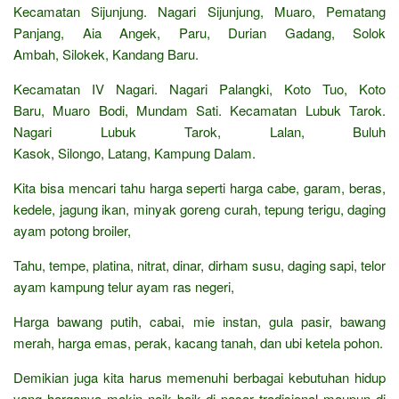
Kecamatan Sijunjung. Nagari Sijunjung, Muaro, Pematang
Panjang, Aia Angek, Paru, Durian Gadang, Solok
Ambah, Silokek, Kandang Baru.
Kecamatan IV Nagari. Nagari Palangki, Koto Tuo, Koto
Baru, Muaro Bodi, Mundam Sati. Kecamatan Lubuk Tarok.
Nagari Lubuk Tarok, Lalan, Buluh
Kasok, Silongo, Latang, Kampung Dalam.
Kita bisa mencari tahu harga seperti harga cabe, garam, beras,
kedele, jagung ikan, minyak goreng curah, tepung terigu, daging
ayam potong broiler,
Tahu, tempe, platina, nitrat, dinar, dirham susu, daging sapi, telor
ayam kampung telur ayam ras negeri,
Harga bawang putih, cabai, mie instan, gula pasir, bawang
merah, harga emas, perak, kacang tanah, dan ubi ketela pohon.
Demikian juga kita harus memenuhi berbagai kebutuhan hidup
yang harganya makin naik baik di pasar tradisional maupun di