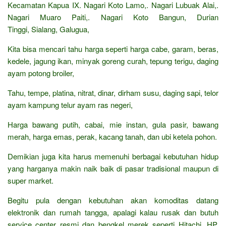
Kecamatan Kapua IX. Nagari Koto Lamo,. Nagari Lubuak Alai,.
Nagari Muaro Paiti,. Nagari Koto Bangun, Durian
Tinggi, Sialang, Galugua,
Kita bisa mencari tahu harga seperti harga cabe, garam, beras,
kedele, jagung ikan, minyak goreng curah, tepung terigu, daging
ayam potong broiler,
Tahu, tempe, platina, nitrat, dinar, dirham susu, daging sapi, telor
ayam kampung telur ayam ras negeri,
Harga bawang putih, cabai, mie instan, gula pasir, bawang
merah, harga emas, perak, kacang tanah, dan ubi ketela pohon.
Demikian juga kita harus memenuhi berbagai kebutuhan hidup
yang harganya makin naik baik di pasar tradisional maupun di
super market.
Begitu pula dengan kebutuhan akan komoditas datang
elektronik dan rumah tangga, apalagi kalau rusak dan butuh
service center resmi dan bengkel merek seperti Hitachi, HP,