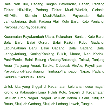
Balai Nan Tuo, Padang Tangah Payobadar, Ranah, Padang
Tiakar Hilir/Hilie, Padang Tiakar Mudik/Mudiak, Sicincin
Hilir/Hilie, Sicincin Mudik/Mudiak, Payobadar, Balai
Jaring/Jariang, Bodi, Padang Alai, Koto Baru, Koto Panjang,
Payobasung/Payobasuang
Kecamatan Payakumbuh Utara. Kelurahan Bunian, Koto Baru,
Balai Baru, Balai Gurun, Balai Kalikih, Kubu Gadang,
Labuh/Labuah Baru, Balai Cacang, Balai Gadang, Balai
Jaring/Jariang, Kaning/Kaniang Bukik, Muaro, Nan Kodok,
Pasir/Pasie, Balai Betung (Batung/Batuang), Talawi, Tanjung
Anau (Tanjuang Anau), Taruko, Cubadak Air/Aie, Payolinyam,
Payonibung/Payonibuang, Timbago/Tambago, Napar, Padang
Kaduduk/Kaduduak, Tarok
Untuk kita yang tinggal di Kecamatan kelurahan desa nagari
jorong di Kabupaten Lima Puluh Koto. Seperti di Kecamatan
Situjuah Limo Nagari. Nagari Situjuah Banda Dalam, Situjuah
Batua, Situjuah Gadang, Situjuah Ladang Laweh, Tungka.