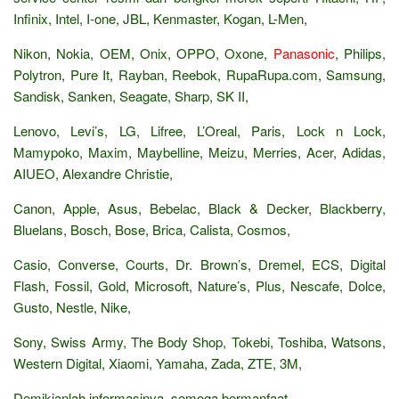
Infinix, Intel, I-one, JBL, Kenmaster, Kogan, L-Men,
Nikon, Nokia, OEM, Onix, OPPO, Oxone,
Panasonic
, Philips,
Polytron, Pure It, Rayban, Reebok, RupaRupa.com, Samsung,
Sandisk, Sanken, Seagate, Sharp, SK II,
Lenovo, Levi’s, LG, Lifree, L’Oreal, Paris, Lock n Lock,
Mamypoko, Maxim, Maybelline, Meizu, Merries, Acer, Adidas,
AIUEO, Alexandre Christie,
Canon, Apple, Asus, Bebelac, Black & Decker, Blackberry,
Bluelans, Bosch, Bose, Brica, Calista, Cosmos,
Casio, Converse, Courts, Dr. Brown’s, Dremel, ECS, Digital
Flash, Fossil, Gold, Microsoft, Nature’s, Plus, Nescafe, Dolce,
Gusto, Nestle, Nike,
Sony, Swiss Army, The Body Shop, Tokebi, Toshiba, Watsons,
Western Digital, Xiaomi, Yamaha, Zada, ZTE, 3M,
Demikianlah informasinya, semoga bermanfaat