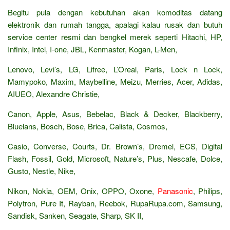
Begitu pula dengan kebutuhan akan komoditas datang
elektronik dan rumah tangga, apalagi kalau rusak dan butuh
service center resmi dan bengkel merek seperti Hitachi, HP,
Infinix, Intel, I-one, JBL, Kenmaster, Kogan, L-Men,
Lenovo, Levi’s, LG, Lifree, L’Oreal, Paris, Lock n Lock,
Mamypoko, Maxim, Maybelline, Meizu, Merries, Acer, Adidas,
AIUEO, Alexandre Christie,
Canon, Apple, Asus, Bebelac, Black & Decker, Blackberry,
Bluelans, Bosch, Bose, Brica, Calista, Cosmos,
Casio, Converse, Courts, Dr. Brown’s, Dremel, ECS, Digital
Flash, Fossil, Gold, Microsoft, Nature’s, Plus, Nescafe, Dolce,
Gusto, Nestle, Nike,
Nikon, Nokia, OEM, Onix, OPPO, Oxone,
Panasonic
, Philips,
Polytron, Pure It, Rayban, Reebok, RupaRupa.com, Samsung,
Sandisk, Sanken, Seagate, Sharp, SK II,