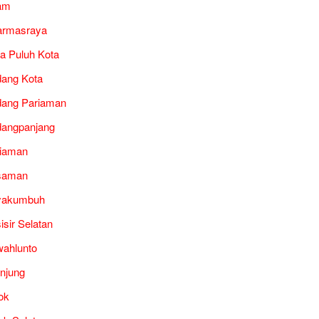
am
armasraya
a Puluh Kota
ang Kota
ang Pariaman
angpanjang
iaman
saman
yakumbuh
isir Selatan
ahlunto
unjung
ok