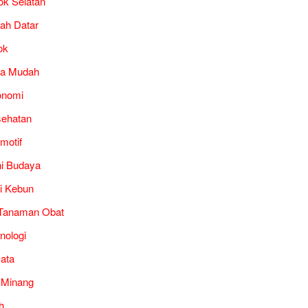
ok Selatan
ah Datar
ok
ra Mudah
onomi
ehatan
motif
i Budaya
i Kebun
Tanaman Obat
nologi
ata
 Minang
h