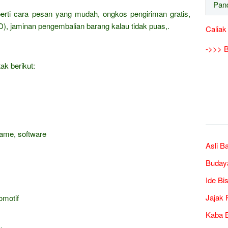
erti cara pesan yang mudah, ongkos pengiriman gratis,
), jaminan pengembalian barang kalau tidak puas,.
Caliak
->>> B
ak berikut:
game, software
Asli B
Buday
Ide Bi
Jajak 
omotif
Kaba B