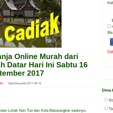
Kat
Bis
Daf
nja Online Murah dari
 Datar Hari Ini Sabtu 16
tember 2017
in
Diposting pada
2017-09-16
Dima 
So
Ta
Datar Luhak Nan Tuo dan Kota Batusangkar sadonyo.