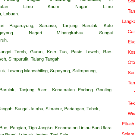
Sol
camatan Limo Kaum. Nagari Limo
Tan
, Labuah.
Langk
i Pagaruyung, Saruaso, Tanjung Barulak, Koto
Ca
ayang. Nagari Minangkabau, Sungai
ruh.
Ek
ungai Tarab, Gurun, Koto Tuo, Pasie Laweh, Rao-
Kes
eh, Simpuruik, Talang Tangah.
Oto
uk, Lawang Mandahiling, Supayang, Salimpaung,
Sen
Tan
Barulak, Tanjung Alam. Kecamatan Padang Ganting.
Tek
angah, Sungai Jambu, Simabur, Pariangan, Tabek,
Wis
Pituah
 Buo, Pangian, Tigo Jangko. Kecamatan Lintau Buo Utara.
Sejara
ng Bonai, Lubuak Jantan, Tapi Selo.