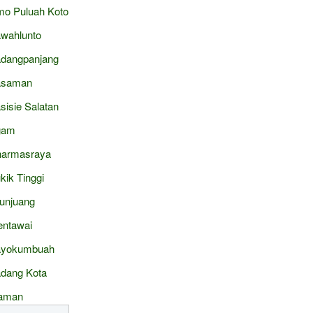
mo Puluah Koto
wahlunto
dangpanjang
asaman
sisie Salatan
gam
armasraya
kik Tinggi
junjuang
ntawai
ayokumbuah
dang Kota
aman