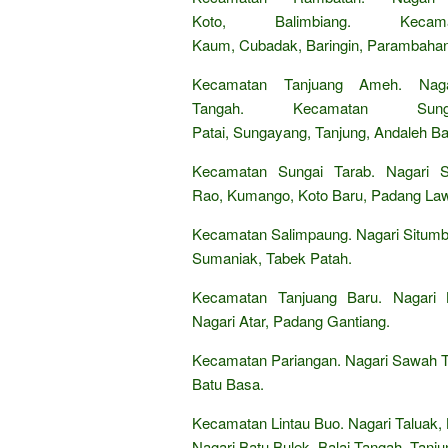
Koto, Balimbiang. Ke
Kaum, Cubadak, Baringin, Parambahan
Kecamatan Tanjuang Ameh. Nagar
Tangah. Kecamatan Sung
Patai, Sungayang, Tanjung, Andaleh Ba
Kecamatan Sungai Tarab. Nagari S
Rao, Kumango, Koto Baru, Padang Law
Kecamatan Salimpaung. Nagari Situmb
Sumaniak, Tabek Patah.
Kecamatan Tanjuang Baru. Nagari 
Nagari Atar, Padang Gantiang.
Kecamatan Pariangan. Nagari Sawah T
Batu Basa.
Kecamatan Lintau Buo. Nagari Taluak,
Nagari Batu Bulek, Balai Tangah, Tanju