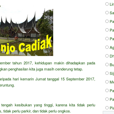
Li
Sa
Pa
P
Pa
A
Dh
ptember tahun 2017, kehidupan makin dihadapkan pada
Bu
kan penghasilan kita juga masih cenderung tetap.
Si
 daripada hari kemarin Jumat tanggal 15 September 2017,
Me
eruntung.
P
Pa
 tengah kesibukan yang tinggi, karena kita tidak perlu
Pi
 tidak perlu parkir, dan tidak perlu ongkos.