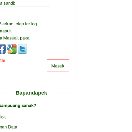
a sandi:
Biarkan tetap ter-log
masuk
a Masuak pakai:
tar
Masuk
Bapandapek
kampuang sanak?
lok
nah Data