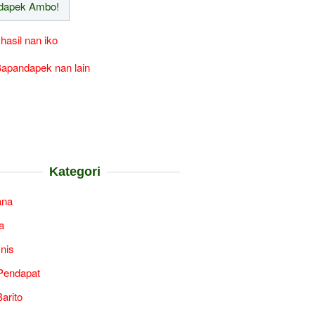
 hasil nan iko
apandapek nan lain
Kategori
ana
a
snis
Pendapat
arito