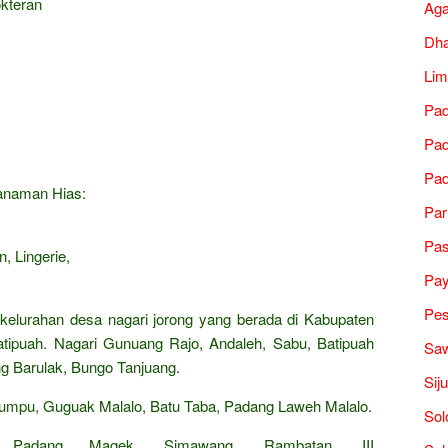
okteran
Ag
Dh
Lim
Pad
Pad
Pad
Tanaman Hias:
Par
Pa
, Lingerie,
Pa
Pes
 kelurahan desa nagari jorong yang berada di Kabupaten
atipuah. Nagari Gunuang Rajo, Andaleh, Sabu, Batipuah
Saw
ng Barulak, Bungo Tanjuang.
Sij
Sumpu, Guguak Malalo, Batu Taba, Padang Laweh Malalo.
Sol
 Padang Magek, Simawang, Rambatan, III