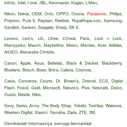
Infinix, Intel, I-one, JBL, Kenmaster, Kogan, L-Men,
Nikon, Nokia, OEM, Onix, OPPO, Oxone,
Panasonic
, Philips,
Polytron, Pure It, Rayban, Reebok, RupaRupa.com, Samsung,
Sandisk, Sanken, Seagate, Sharp, SK II,
Lenovo, Levi’s, LG, Lifree, L’Oreal, Paris, Lock n Lock,
Mamypoko, Maxim, Maybelline, Meizu, Merries, Acer, Adidas,
AIUEO, Alexandre Christie,
Canon, Apple, Asus, Bebelac, Black & Decker, Blackberry,
Bluelans, Bosch, Bose, Brica, Calista, Cosmos,
Casio, Converse, Courts, Dr. Brown’s, Dremel, ECS, Digital
Flash, Fossil, Gold, Microsoft, Nature’s, Plus, Nescafe, Dolce,
Gusto, Nestle, Nike,
Sony, Swiss Army, The Body Shop, Tokebi, Toshiba, Watsons,
Western Digital, Xiaomi, Yamaha, Zada, ZTE, 3M,
Demikianlah informasinya, semoga bermanfaat