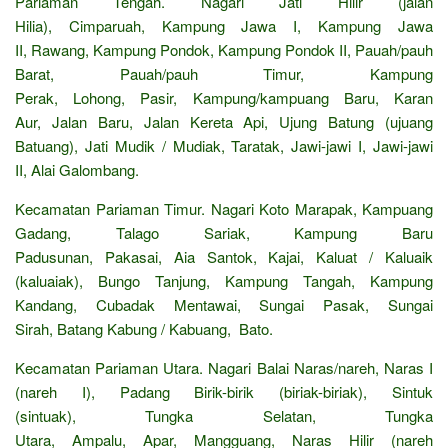
Pariaman Tengah. Nagari Jati Hilir (jalan
Hilia), Cimparuah, Kampung Jawa I, Kampung Jawa
II, Rawang, Kampung Pondok, Kampung Pondok II, Pauah/pauh
Barat, Pauah/pauh Timur, Kampung
Perak, Lohong, Pasir, Kampung/kampuang Baru, Karan
Aur, Jalan Baru, Jalan Kereta Api, Ujung Batung (ujuang
Batuang), Jati Mudik / Mudiak, Taratak, Jawi-jawi I, Jawi-jawi
II, Alai Galombang.
Kecamatan Pariaman Timur. Nagari Koto Marapak, Kampuang
Gadang, Talago Sariak, Kampung Baru
Padusunan, Pakasai, Aia Santok, Kajai, Kaluat / Kaluaik
(kaluaiak), Bungo Tanjung, Kampung Tangah, Kampung
Kandang, Cubadak Mentawai, Sungai Pasak, Sungai
Sirah, Batang Kabung / Kabuang, Bato.
Kecamatan Pariaman Utara. Nagari Balai Naras/nareh, Naras I
(nareh I), Padang Birik-birik (biriak-biriak), Sintuk
(sintuak), Tungka Selatan, Tungka
Utara, Ampalu, Apar, Mangguang, Naras Hilir (nareh