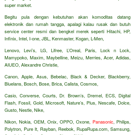
super market.
Begitu pula dengan kebutuhan akan komoditas datang
elektronik dan rumah tangga, apalagi kalau rusak dan butuh
service center resmi dan bengkel merek seperti Hitachi, HP,
Infinix, Intel, I-one, JBL, Kenmaster, Kogan, L-Men,
Lenovo, Levi’s, LG, Lifree, L’Oreal, Paris, Lock n Lock,
Mamypoko, Maxim, Maybelline, Meizu, Merries, Acer, Adidas,
AIUEO, Alexandre Christie,
Canon, Apple, Asus, Bebelac, Black & Decker, Blackberry,
Bluelans, Bosch, Bose, Brica, Calista, Cosmos,
Casio, Converse, Courts, Dr. Brown’s, Dremel, ECS, Digital
Flash, Fossil, Gold, Microsoft, Nature’s, Plus, Nescafe, Dolce,
Gusto, Nestle, Nike,
Nikon, Nokia, OEM, Onix, OPPO, Oxone,
Panasonic
, Philips,
Polytron, Pure It, Rayban, Reebok, RupaRupa.com, Samsung,