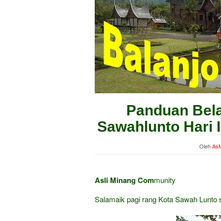
Panduan Bela
Sawahlunto Hari I
Oleh
AsM
Asli Minang Com
munity
Salamaik pagi rang Kota Sawah Lunto 