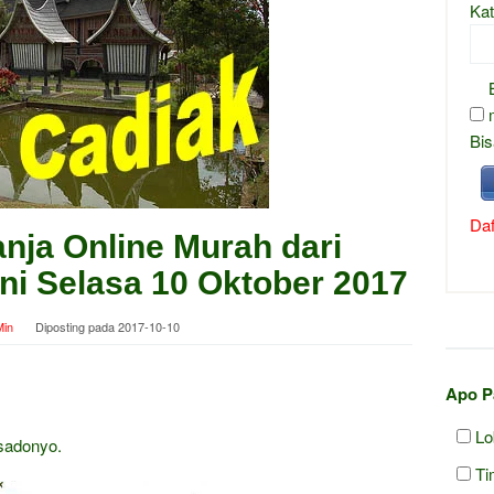
Kat
Bis
Daf
nja Online Murah dari
ni Selasa 10 Oktober 2017
in
Diposting pada
2017-10-10
Apo P
Lo
sadonyo.
Ti