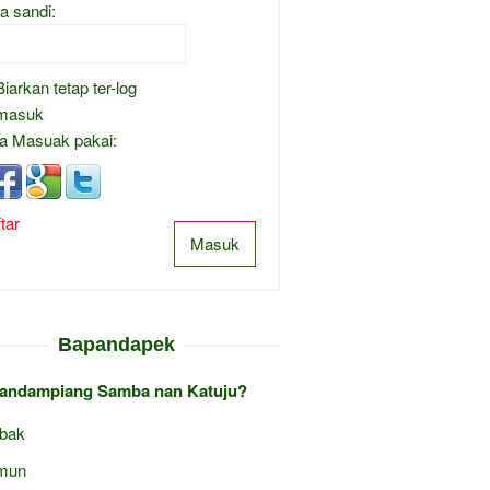
a sandi:
Biarkan tetap ter-log
masuk
a Masuak pakai:
tar
Masuk
Bapandapek
andampiang Samba nan Katuju?
bak
mun