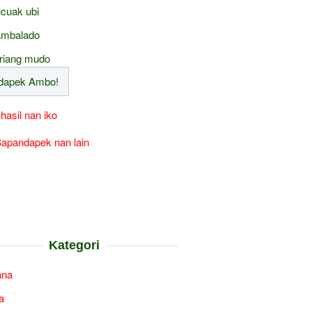
cuak ubi
mbalado
riang mudo
 hasil nan iko
apandapek nan lain
Kategori
ana
a