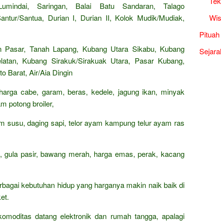
Tek
umindai, Saringan, Balai Batu Sandaran, Talago
Wis
tur/Santua, Durian I, Durian II, Kolok Mudik/Mudiak,
Pituah
 Pasar, Tanah Lapang, Kubang Utara Sikabu, Kubang
Sejara
latan, Kubang Sirakuk/Sirakuak Utara, Pasar Kubang,
o Barat, Air/Aia Dingin
 harga cabe, garam, beras, kedele, jagung ikan, minyak
m potong broiler,
rham susu, daging sapi, telor ayam kampung telur ayam ras
n, gula pasir, bawang merah, harga emas, perak, kacang
rbagai kebutuhan hidup yang harganya makin naik baik di
et.
omoditas datang elektronik dan rumah tangga, apalagi