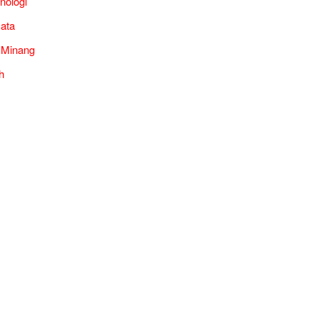
nologi
ata
 Minang
h