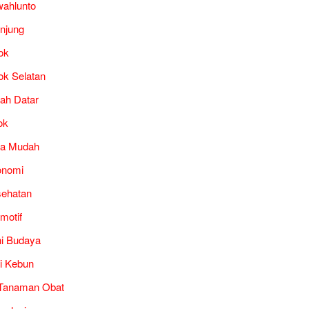
ahlunto
unjung
ok
ok Selatan
ah Datar
ok
ra Mudah
onomi
ehatan
motif
i Budaya
i Kebun
Tanaman Obat