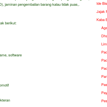
Ide Bi
), jaminan pengembalian barang kalau tidak puas,.
Jajak 
Kaba B
ak berikut:
Ag
Dh
Lim
Pad
game, software
Pad
Pad
Par
Pa
omotif
Pa
okteran
Pes