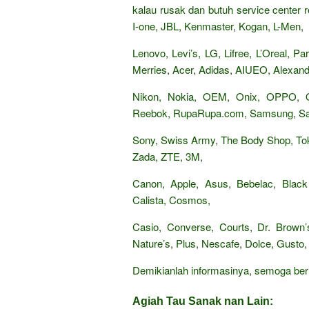
kalau rusak dan butuh service center re
I-one, JBL, Kenmaster, Kogan, L-Men,
Lenovo, Levi’s, LG, Lifree, L’Oreal, 
Merries, Acer, Adidas, AIUEO, Alexandr
Nikon, Nokia, OEM, Onix, OPPO,
Reebok, RupaRupa.com, Samsung, Sand
Sony, Swiss Army, The Body Shop, Tok
Zada, ZTE, 3M,
Canon, Apple, Asus, Bebelac, Black
Calista, Cosmos,
Casio, Converse, Courts, Dr. Brown’s
Nature’s, Plus, Nescafe, Dolce, Gusto, 
Demikianlah informasinya, semoga be
Agiah Tau Sanak nan Lain: