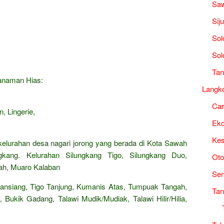
Saw
Sij
Sol
Sol
Tan
Tanaman Hias:
Langk
Ca
, Lingerie,
Ek
Kes
 kelurahan desa nagari jorong yang berada di Kota Sawah
gkang. Kelurahan Silungkang Tigo, Silungkang Duo,
Oto
ah, Muaro Kalaban
Sen
ansiang, Tigo Tanjung, Kumanis Atas, Tumpuak Tangah,
Tan
 Bukik Gadang, Talawi Mudik/Mudiak, Talawi Hilir/Hilia,