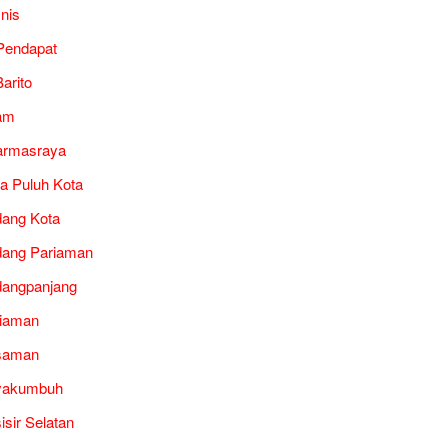
snis
Pendapat
arito
am
armasraya
a Puluh Kota
ang Kota
ang Pariaman
angpanjang
iaman
saman
yakumbuh
isir Selatan