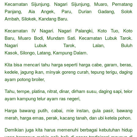
Kecamatan Sijunjung. Nagari Sijunjung, Muaro, Pematang
Panjang, Aia Angek, Paru, Durian Gadang, Solok
Ambah, Silokek, Kandang Baru.
Kecamatan IV Nagari. Nagari Palangki, Koto Tuo, Koto
Baru, Muaro Bodi, Mundam Sati. Kecamatan Lubuk Tarok.
Nagari Lubuk Tarok, Lalan, Buluh
Kasok, Silongo, Latang, Kampung Dalam.
Kita bisa mencari tahu harga seperti harga cabe, garam, beras,
kedele, jagung ikan, minyak goreng curah, tepung terigu, daging
ayam potong broiler,
Tahu, tempe, platina, nitrat, dinar, dirham susu, daging sapi, telor
ayam kampung telur ayam ras negeri,
Harga bawang putih, cabai, mie instan, gula pasir, bawang
merah, harga emas, perak, kacang tanah, dan ubi ketela pohon.
Demikian juga kita harus memenuhi berbagai kebutuhan hidup
yang harganya makin naik baik di pasar tradisional maupun di