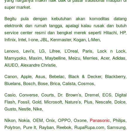
super market.
Begitu pula dengan kebutuhan akan komoditas datang
elektronik dan rumah tangga, apalagi kalau rusak dan butuh
service center resmi dan bengkel merek seperti Hitachi, HP,
Infinix, Intel, I-one, JBL, Kenmaster, Kogan, L-Men,
Lenovo, Levi’s, LG, Lifree, L’Oreal, Paris, Lock n Lock,
Mamypoko, Maxim, Maybelline, Meizu, Merries, Acer, Adidas,
AIUEO, Alexandre Christie,
Canon, Apple, Asus, Bebelac, Black & Decker, Blackberry,
Bluelans, Bosch, Bose, Brica, Calista, Cosmos,
Casio, Converse, Courts, Dr. Brown’s, Dremel, ECS, Digital
Flash, Fossil, Gold, Microsoft, Nature’s, Plus, Nescafe, Dolce,
Gusto, Nestle, Nike,
Nikon, Nokia, OEM, Onix, OPPO, Oxone,
Panasonic
, Philips,
Polytron, Pure It, Rayban, Reebok, RupaRupa.com, Samsung,