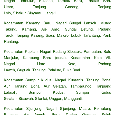
Nagari Timbulun, Pulasan, Taratak Baru, Taratak Baru
Utara, Tanjung Gadang, Tanjung
Lolo, Sibakur, Sinyamu, Langki.
Kecamatan Kamang Baru. Nagari Sungai Lansek, Muaro
Takung, Kamang, Aie Amo, Sungai Betung, Padang
Tarok, Tanjung Kaliang, Siaur, Maloro, Lubuk Tarantang, Parik
Rantang.
Kecamatan Kupitan. Nagari Padang Sibusuk, Pamuatan, Batu
Manjulur, Kampung Baru (desa). Kecamatan Koto VII.
Nagari Limo Koto, Padang
Laweh, Guguak, Tanjung, Palaluar, Bukit Bual.
Kecamatan Sumpur Kudus. Nagari Kumanis, Tanjung Bonai
Aur, Tanjung Bonai Aur Selatan, Tamparungo, Tanjuang
Labuah, Sumpur Kudus, Sumpur Kudus
Selatan, Sisawah, Silantai, Unggan, Mangganti.
Kecamatan Sijunjung. Nagari Sijunjung, Muaro, Pematang
Panjang, Aia Angek, Paru, Durian Gadang, Solok