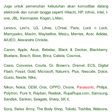
Juga untuk pemenuhan kebutuhan akan komoditas datang
elektronik dan rumah tangga seperti Hitachi, HP, Infinix, Intel, I-
one, JBL, Kenmaster, Kogan, L-Men,
Lenovo, Levi’s, LG, Lifree, L’Oreal, Paris, Lock n Lock,
Mamypoko, Maxim, Maybelline, Meizu, Merries, Acer, Adidas,
AIUEO, Alexandre Christie,
Canon, Apple, Asus, Bebelac, Black & Decker, Blackberry,
Bluelans, Bosch, Bose, Brica, Calista, Cosmos,
Casio, Converse, Courts, Dr. Brown’s, Dremel, ECS, Digital
Flash, Fossil, Gold, Microsoft, Nature’s, Plus, Nescafe, Dolce,
Gusto, Nestle, Nike,
Nikon, Nokia, OEM, Onix, OPPO, Oxone,
Panasonic
, Philips,
Polytron, Pure It, Rayban, Reebok, RupaRupa.com, Samsung,
Sandisk, Sanken, Seagate, Sharp, SK II,
Sony, Swiss Army, The Body Shop, Tokebi, Toshiba, Watsons,