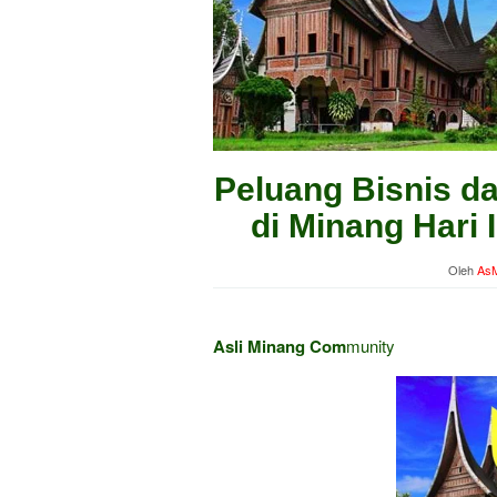
Peluang Bisnis d
di Minang Hari 
Oleh
AsM
Asli Minang Com
munity