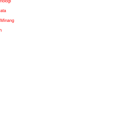
nologi
ata
 Minang
h