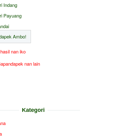
ri Indang
ri Payuang
ndai
 hasil nan iko
apandapek nan lain
Kategori
ana
a