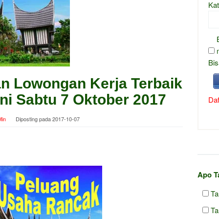
Kat
Bis
an Lowongan Kerja Terbaik
Ini Sabtu 7 Oktober 2017
Daf
in
Diposting pada
2017-10-07
Apo T
Ta
Ta