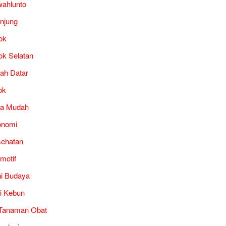
ahlunto
unjung
ok
ok Selatan
ah Datar
ok
ra Mudah
onomi
ehatan
motif
i Budaya
i Kebun
Tanaman Obat