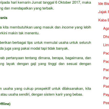
daripada hari kemarin Jumat tanggal 6 Oktober 2017, maka
Ide Bi
ng dan mendapatkan yang terbaik.
Jajak 
snis
Kaba B
ka kita membutuhkan uang masuk dan
income
yang lebih
Ag
terkini makin tak menentu.
Dh
rikan berbagai tips untuk memulai usaha untuk seluruh
Lim
da juga yang pakai modal tapi tidak banyak.
Pad
wab pertanyaan tentang dimana, berapa, bagaimana, dan
Pad
ng layak dengan gaji yang tinggi dan sesuai dengan
Pad
Par
Pa
an usaha yang cukup prospektif untuk dilaksanakan, kita
tau usaha sendiri, dengan sistem karir yang bebas.
Pa
Pes
fline)