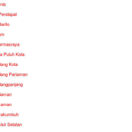
snis
Pendapat
arito
am
armasraya
a Puluh Kota
ang Kota
ang Pariaman
angpanjang
iaman
saman
yakumbuh
isir Selatan