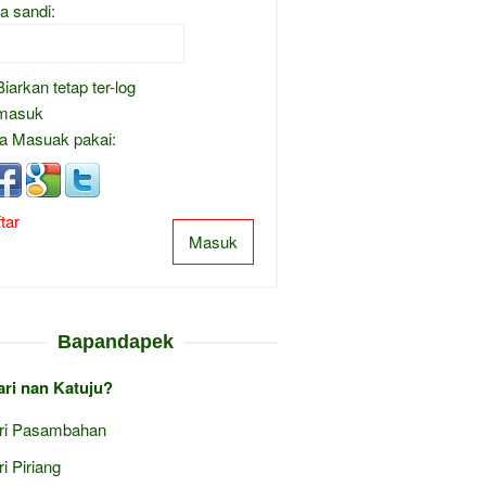
a sandi:
Biarkan tetap ter-log
masuk
a Masuak pakai:
tar
Masuk
Bapandapek
ari nan Katuju?
ri Pasambahan
ri Piriang