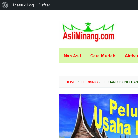
Tentang
Masuk Log
Daftar
Loncat
WordPress
ke
konten
Nan Asli
Cara Mudah
Aktivi
HOME
/
IDE BISNIS
/
PELUANG BISNIS DAN