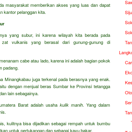
Saw
a masyarakat memberikan akses yang luas dan dapat
 kantor pelanggan kita.
Sij
Sol
ur
Sol
nya yang subur, ini karena wilayah kita berada pada
n zat vulkanis yang berasal dari gunung-gunung di
Tan
Langk
h menanam cabe atau lado, karena ini adalah bagian pokok
Ca
n padang.
Ek
rena Minangkabau juga terkenal pada berasnya yang enak.
Kes
yaitu dengan menjual beras Sumbar ke Provinsi tetangga
Oto
dan lain sebagainya.
Sen
Sumatera Barat adalah usaha
kulik manih
. Yang dalam
is.
Tan
s, kulitnya bisa dijadikan sebagai rempah untuk bumbu
kan untuk pertukangan dan sebagai kayu bakar.