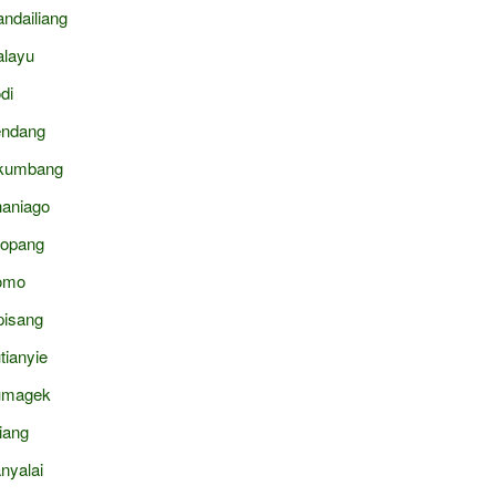
ndailiang
layu
di
ndang
kumbang
aniago
topang
omo
pisang
tianyie
umagek
liang
nyalai