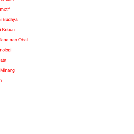
motif
i Budaya
i Kebun
Tanaman Obat
nologi
ata
 Minang
h