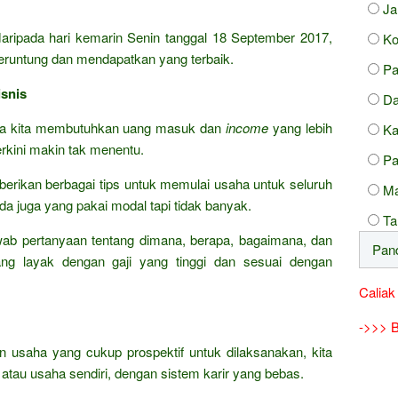
J
 daripada hari kemarin Senin tanggal 18 September 2017,
Ko
runtung dan mendapatkan yang terbaik.
Pa
snis
Da
ka kita membutuhkan uang masuk dan
income
yang lebih
Ka
terkini makin tak menentu.
Pa
rikan berbagai tips untuk memulai usaha untuk seluruh
Ma
da juga yang pakai modal tapi tidak banyak.
Ta
wab pertanyaan tentang dimana, berapa, bagaimana, dan
ng layak dengan gaji yang tinggi dan sesuai dengan
Caliak
->>> B
an usaha yang cukup prospektif untuk dilaksanakan, kita
tau usaha sendiri, dengan sistem karir yang bebas.