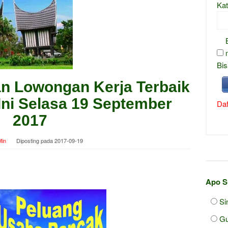
Kat
Bis
an Lowongan Kerja Terbaik
 Ini Selasa 19 September
Daf
2017
in
Diposting pada
2017-09-19
Apo S
Si
Gu