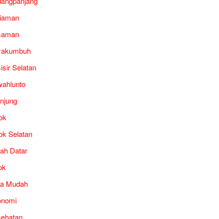
angpanjang
iaman
saman
yakumbuh
isir Selatan
ahlunto
unjung
ok
ok Selatan
ah Datar
ok
ra Mudah
onomi
ehatan