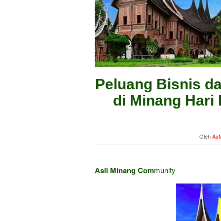
Peluang Bisnis d
di Minang Hari
Oleh
AsM
Asli Minang Com
munity