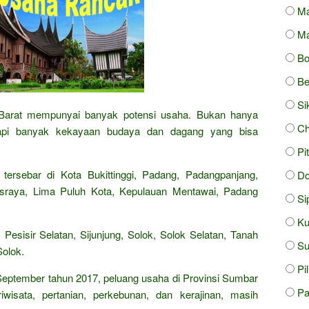
Ma
Ma
Bo
Be
Si
Barat mempunyai banyak potensi usaha. Bukan hanya
Ch
 tapi banyak kekayaan budaya dan dagang yang bisa
Pi
ersebar di Kota Bukittinggi, Padang, Padangpanjang,
D
raya, Lima Puluh Kota, Kepulauan Mentawai, Padang
Si
Ku
sisir Selatan, Sijunjung, Solok, Solok Selatan, Tanah
S
olok.
Pi
 September tahun 2017, peluang usaha di Provinsi Sumbar
Pa
iwisata, pertanian, perkebunan, dan kerajinan, masih