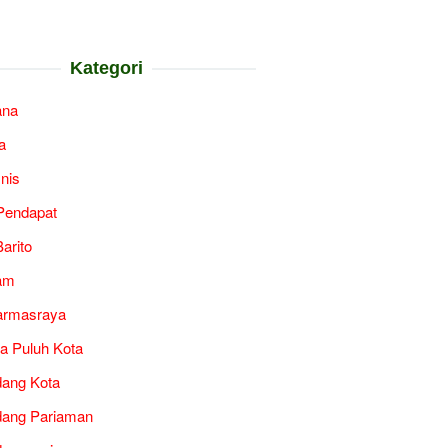
Kategori
ana
a
snis
Pendapat
arito
am
armasraya
a Puluh Kota
ang Kota
ang Pariaman