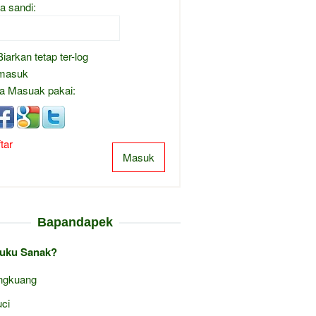
a sandi:
Biarkan tetap ter-log
masuk
a Masuak pakai:
tar
Masuk
Bapandapek
uku Sanak?
ngkuang
ci