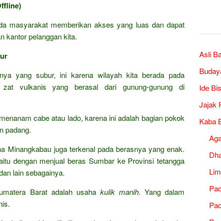
fline)
a masyarakat memberikan akses yang luas dan dapat
 kantor pelanggan kita.
Asli B
ur
Buday
nya yang subur, ini karena wilayah kita berada pada
n zat vulkanis yang berasal dari gunung-gunung di
Ide Bi
Jajak 
h menanam cabe atau lado, karena ini adalah bagian pokok
Kaba B
n padang.
Ag
rena Minangkabau juga terkenal pada berasnya yang enak.
Dh
yaitu dengan menjual beras Sumbar ke Provinsi tetangga
Lim
dan lain sebagainya.
Pad
Sumatera Barat adalah usaha
kulik manih
. Yang dalam
is.
Pad