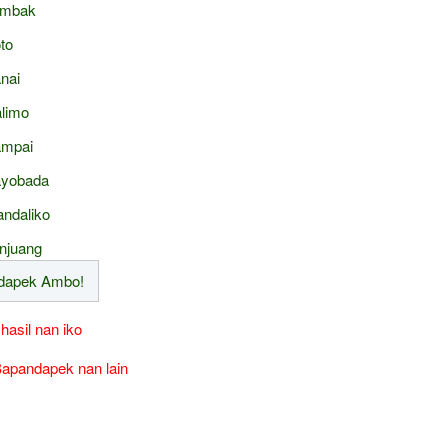
ambak
to
nai
limo
mpai
yobada
ndaliko
njuang
 hasil nan iko
apandapek nan lain