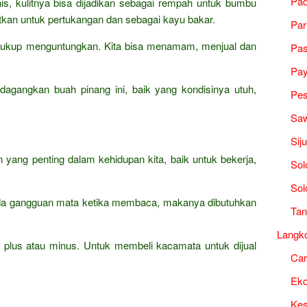
Pad
s, kulitnya bisa dijadikan sebagai rempah untuk bumbu
kan untuk pertukangan dan sebagai kayu bakar.
Par
g cukup menguntungkan. Kita bisa menamam, menjual dan
Pa
Pa
agangkan buah pinang ini, baik yang kondisinya utuh,
Pes
Saw
Sij
yang penting dalam kehidupan kita, baik untuk bekerja,
Sol
Sol
 ada gangguan mata ketika membaca, makanya dibutuhkan
Tan
Langk
 plus atau minus. Untuk membeli kacamata untuk dijual
Ca
Ek
Kes