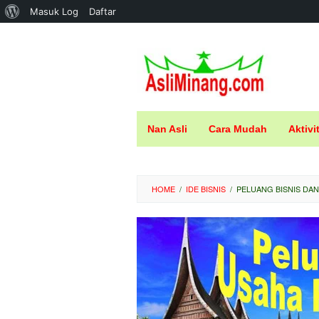
Tentang
Masuk Log
Daftar
Loncat
WordPress
ke
konten
Nan Asli
Cara Mudah
Aktivi
HOME
/
IDE BISNIS
/
PELUANG BISNIS DAN