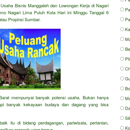
Usaha Bisnis Manggaleh dan Lowongan Kerja di Nagari
Pa
imo Nagari Lima Puluh Kota Hari ini Minggu Tanggal 6
atau Propinsi Sumbar.
Pa
Ka
Ma
Be
Pi
Ch
Gu
Bo
Barat mempunyai banyak potensi usaha. Bukan hanya
Ma
 tapi banyak kekayaan budaya dan dagang yang bisa
Da
Si
ik itu di bidang perdagangan, pariwisata, pertanian,
Ko
janjikan prospek yang bagus