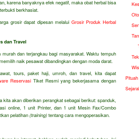
an, karena banyaknya efek negatif, maka obat herbal bisa
Kes
terbukti berkhasiat.
Oto
rga grosir dapat dipesan melalui
Grosir Produk Herbal
Sen
Tan
s dan Travel
ah murah dan terjangkau bagi masyarakat. Waktu tempuh
Tek
 memilih naik pesawat dibandingkan dengan moda darat.
Wis
wat, tours, paket haji, umroh, dan travel, kita dapat
Pituah
ware Reservasi
Tiket Resmi yang bekerjasama dengan
Sejara
ena kita akan diberikan perangkat sebagai berikut: spanduk,
si online, 1 unit Printer, dan 1 unit Mesin Fax/Combo
atkan pelatihan
(training)
tentang cara mengoperasikan.