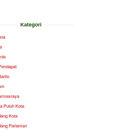
Kategori
ana
a
snis
Pendapat
arito
am
armasraya
a Puluh Kota
ang Kota
ang Pariaman