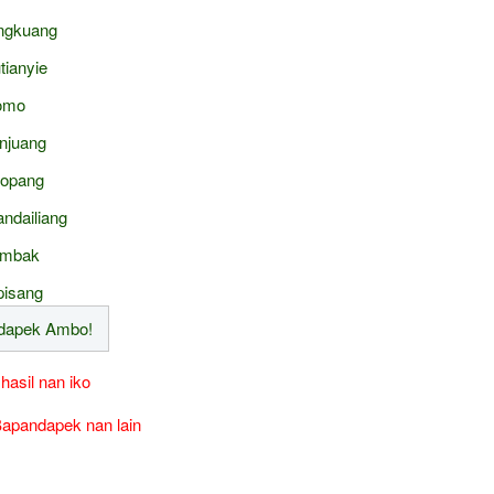
ngkuang
tianyie
omo
njuang
topang
ndailiang
ambak
pisang
 hasil nan iko
apandapek nan lain