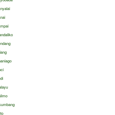
nyalai
nai
mpai
ndaliko
ndang
liang
aniago
ci
di
layu
limo
kumbang
to