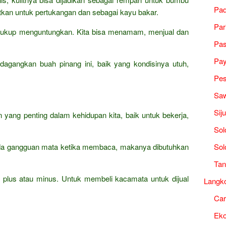
Pad
kan untuk pertukangan dan sebagai kayu bakar.
Par
g cukup menguntungkan. Kita bisa menamam, menjual dan
Pa
Pa
agangkan buah pinang ini, baik yang kondisinya utuh,
Pes
Saw
Sij
yang penting dalam kehidupan kita, baik untuk bekerja,
Sol
 ada gangguan mata ketika membaca, makanya dibutuhkan
Sol
Tan
 plus atau minus. Untuk membeli kacamata untuk dijual
Langk
Ca
Ek