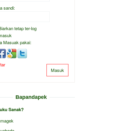
a sandi:
Biarkan tetap ter-log
masuk
a Masuak pakai:
tar
Masuk
Bapandapek
uku Sanak?
umagek
yobada