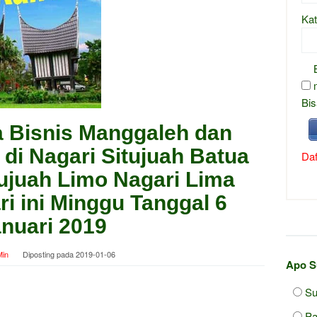
Kat
Bis
 Bisnis Manggaleh dan
di Nagari Situjuah Batua
Daf
ujuah Limo Nagari Lima
ri ini Minggu Tanggal 6
nuari 2019
in
Diposting pada
2019-01-06
Apo S
S
Pa