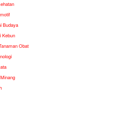
ehatan
motif
i Budaya
i Kebun
Tanaman Obat
nologi
ata
 Minang
h