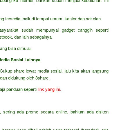
bung ke internet, bahkan sudah menjadi kebutuhan. Ini
ang tersedia, baik di tempat umum, kantor dan sekolah.
asyarakat sudah mempunyai gadget canggih seperti
netbook, dan lain sebagainya
ang bisa dimulai:
Media Sosial Lainnya
Cukup share lewat media sosial, lalu kita akan langsung
 dan didukung oleh 8share.
 aja panduan seperti
link yang ini.
t, sering ada promo secara online, bahkan ada diskon
h, barang yang dibeli adalah yang terkenal (branded), ada