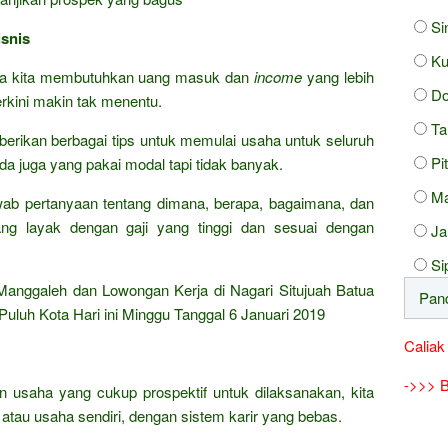
Si
snis
Ku
ka kita membutuhkan uang masuk dan
income
yang lebih
D
terkini makin tak menentu.
Ta
rikan berbagai tips untuk memulai usaha untuk seluruh
Pi
da juga yang pakai modal tapi tidak banyak.
Ma
wab pertanyaan tentang dimana, berapa, bagaimana, dan
ng layak dengan gaji yang tinggi dan sesuai dengan
J
Si
Manggaleh dan Lowongan Kerja di Nagari Situjuah Batua
uluh Kota Hari ini Minggu Tanggal 6 Januari 2019
Caliak
->>> B
an usaha yang cukup prospektif untuk dilaksanakan, kita
tau usaha sendiri, dengan sistem karir yang bebas.