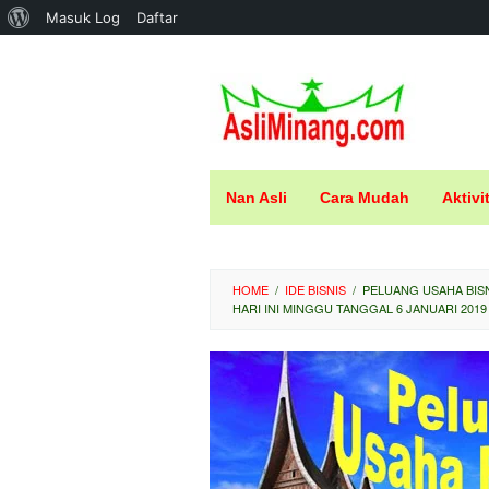
Tentang
Masuk Log
Daftar
Loncat
WordPress
ke
konten
Nan Asli
Cara Mudah
Aktivi
HOME
/
IDE BISNIS
/
PELUANG USAHA BIS
HARI INI MINGGU TANGGAL 6 JANUARI 2019