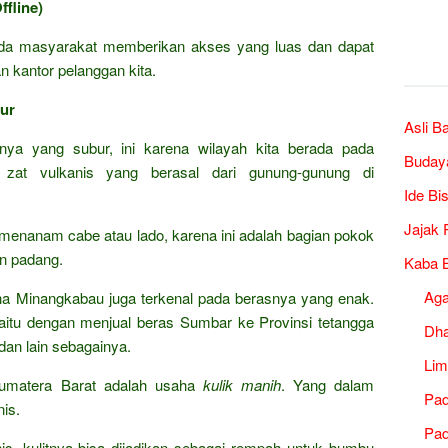
fline)
a masyarakat memberikan akses yang luas dan dapat
 kantor pelanggan kita.
ur
Asli B
nya yang subur, ini karena wilayah kita berada pada
Buday
n zat vulkanis yang berasal dari gunung-gunung di
Ide Bi
Jajak 
h menanam cabe atau lado, karena ini adalah bagian pokok
n padang.
Kaba B
Ag
rena Minangkabau juga terkenal pada berasnya yang enak.
yaitu dengan menjual beras Sumbar ke Provinsi tetangga
Dh
dan lain sebagainya.
Lim
Sumatera Barat adalah usaha
kulik manih
. Yang dalam
Pad
is.
Pad
s, kulitnya bisa dijadikan sebagai rempah untuk bumbu