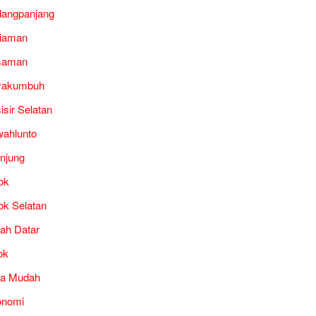
angpanjang
iaman
saman
yakumbuh
isir Selatan
ahlunto
unjung
ok
ok Selatan
ah Datar
ok
ra Mudah
onomi