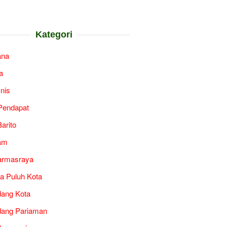
Kategori
ana
a
snis
Pendapat
arito
am
armasraya
a Puluh Kota
ang Kota
ang Pariaman