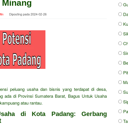
Minang
Gu
Da
in
Diposting pada
2024-02-26
Ku
Si
Ch
Si
Be
Pi
Ma
ensi peluang usaha dan bisnis yang terdapat di desa,
S
ng ada di Provinsi Sumatera Barat, Bagus Untuk Usaha
Si
kampuang atau rantau.
Pa
saha di Kota Padang: Gerbang
t
Ta