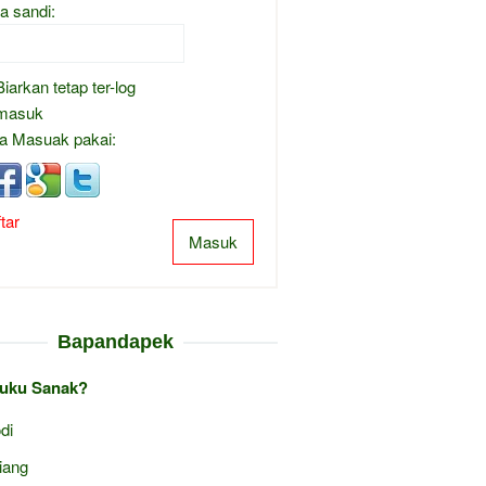
a sandi:
Biarkan tetap ter-log
masuk
a Masuak pakai:
tar
Masuk
Bapandapek
uku Sanak?
di
liang