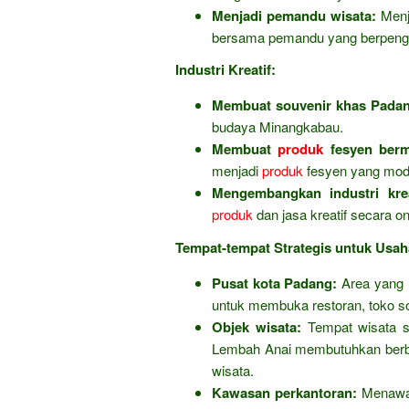
Menjadi pemandu wisata:
Menje
bersama pemandu yang berpeng
Industri Kreatif:
Membuat souvenir khas Pada
budaya Minangkabau.
Membuat
produk
fesyen berm
menjadi
produk
fesyen yang modis
Mengembangkan industri kreat
produk
dan jasa kreatif secara on
Tempat-tempat Strategis untuk Usah
Pusat kota Padang:
Area yang r
untuk membuka restoran, toko sou
Objek wisata:
Tempat wisata s
Lembah Anai membutuhkan berbag
wisata.
Kawasan perkantoran:
Menawark