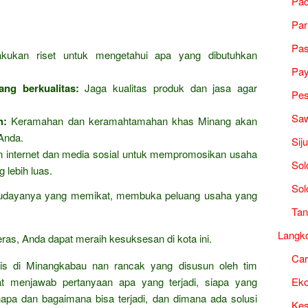
Pad
Par
Pa
ukan riset untuk mengetahui apa yang dibutuhkan
Pa
ng berkualitas:
Jaga kualitas produk dan jasa agar
Pes
Saw
h:
Keramahan dan keramahtamahan khas Minang akan
 Anda.
Sij
internet dan media sosial untuk mempromosikan usaha
Sol
lebih luas.
Sol
budayanya yang memikat, membuka peluang usaha yang
Tan
Langk
eras, Anda dapat meraih kesuksesan di kota ini.
Ca
is di Minangkabau nan rancak yang disusun oleh tim
t menjawab pertanyaan apa yang terjadi, siapa yang
Ek
enapa dan bagaimana bisa terjadi, dan dimana ada solusi
Kes