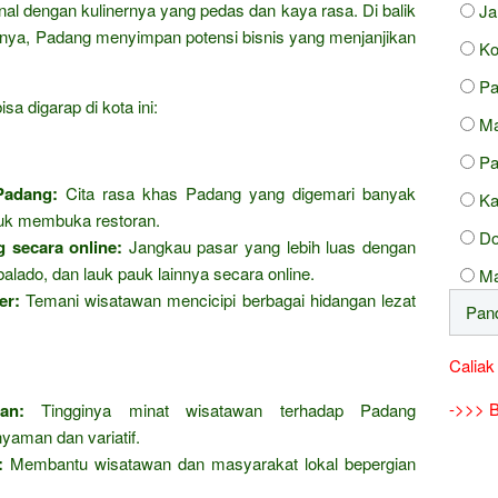
nal dengan kulinernya yang pedas dan kaya rasa. Di balik
J
nya, Padang menyimpan potensi bisnis yang menjanjikan
Ko
Pa
a digarap di kota ini:
Ma
Pa
Padang:
Cita rasa khas Padang yang digemari banyak
Ka
tuk membuka restoran.
D
 secara online:
Jangkau pasar yang lebih luas dengan
ado, dan lauk pauk lainnya secara online.
Ma
er:
Temani wisatawan mencicipi berbagai hidangan lezat
Caliak
->>> B
an:
Tingginya minat wisatawan terhadap Padang
aman dan variatif.
:
Membantu wisatawan dan masyarakat lokal bepergian