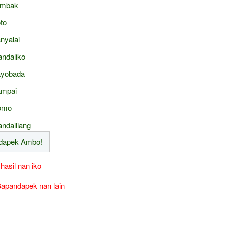
ambak
to
nyalai
ndaliko
yobada
mpai
omo
ndailiang
 hasil nan iko
apandapek nan lain