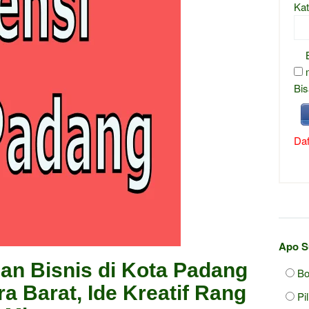
Kat
Bis
Daf
Apo S
an Bisnis di Kota Padang
Bo
a Barat, Ide Kreatif Rang
Pi