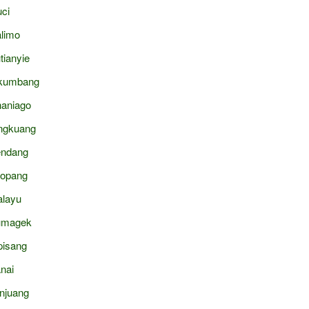
ci
limo
tianyie
kumbang
aniago
ngkuang
ndang
topang
layu
umagek
pisang
nai
njuang