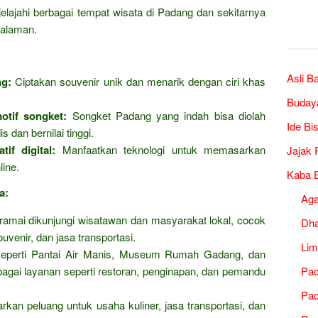
lajahi berbagai tempat wisata di Padang dan sekitarnya
alaman.
Asli B
ng:
Ciptakan souvenir unik dan menarik dengan ciri khas
Buday
otif songket:
Songket Padang yang indah bisa diolah
Ide Bi
 dan bernilai tinggi.
if digital:
Manfaatkan teknologi untuk memasarkan
Jajak 
line.
Kaba B
a:
Ag
amai dikunjungi wisatawan dan masyarakat lokal, cocok
Dh
venir, dan jasa transportasi.
Lim
eperti Pantai Air Manis, Museum Rumah Gadang, dan
ai layanan seperti restoran, penginapan, dan pemandu
Pad
Pad
an peluang untuk usaha kuliner, jasa transportasi, dan