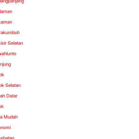
angpanjang
iaman
saman
yakumbuh
isir Selatan
ahlunto
unjung
ok
ok Selatan
ah Datar
ok
ra Mudah
onomi
ehatan