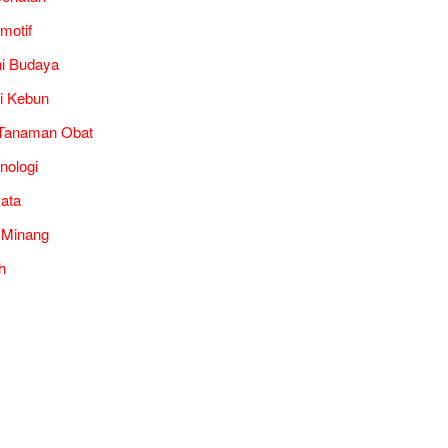
motif
i Budaya
i Kebun
Tanaman Obat
nologi
ata
 Minang
h