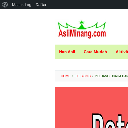
Tentang
Masuk Log
Daftar
Loncat
WordPress
ke
konten
Nan Asli
Cara Mudah
Aktivi
HOME
/
IDE BISNIS
/
PELUANG USAHA DAN 