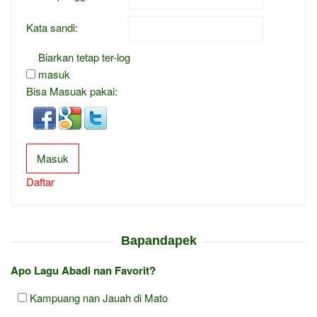
Kata sandi:
Biarkan tetap ter-log
masuk
Bisa Masuak pakai:
Masuk
Daftar
Bapandapek
Apo Lagu Abadi nan Favorit?
Kampuang nan Jauah di Mato