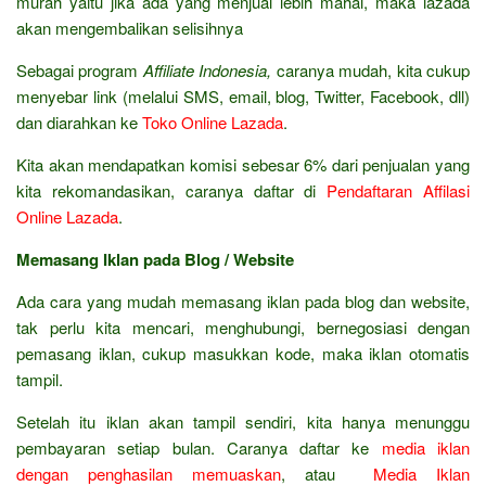
murah yaitu jika ada yang menjual lebih mahal, maka lazada
akan mengembalikan selisihnya
Sebagai program
Affiliate Indonesia,
caranya mudah, kita cukup
menyebar link (melalui SMS, email, blog, Twitter, Facebook, dll)
dan diarahkan ke
Toko Online Lazada
.
Kita akan mendapatkan komisi sebesar 6% dari penjualan yang
kita rekomandasikan, caranya daftar di
Pendaftaran Affilasi
Online Lazada
.
Memasang Iklan pada Blog / Website
Ada cara yang mudah memasang iklan pada blog dan website,
tak perlu kita mencari, menghubungi, bernegosiasi dengan
pemasang iklan, cukup masukkan kode, maka iklan otomatis
tampil.
Setelah itu iklan akan tampil sendiri, kita hanya menunggu
pembayaran setiap bulan. Caranya daftar ke
media iklan
dengan penghasilan memuaskan
, atau
Media Iklan