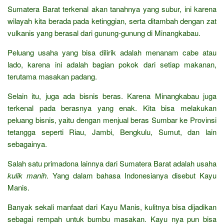
Sumatera Barat terkenal akan tanahnya yang subur, ini karena
wilayah kita berada pada ketinggian, serta ditambah dengan zat
vulkanis yang berasal dari gunung-gunung di Minangkabau.
Peluang usaha yang bisa dilirik adalah menanam cabe atau
lado, karena ini adalah bagian pokok dari setiap makanan,
terutama masakan padang.
Selain itu, juga ada bisnis beras. Karena Minangkabau juga
terkenal pada berasnya yang enak. Kita bisa melakukan
peluang bisnis, yaitu dengan menjual beras Sumbar ke Provinsi
tetangga seperti Riau, Jambi, Bengkulu, Sumut, dan lain
sebagainya.
Salah satu primadona lainnya dari Sumatera Barat adalah usaha
kulik manih
. Yang dalam bahasa Indonesianya disebut Kayu
Manis.
Banyak sekali manfaat dari Kayu Manis, kulitnya bisa dijadikan
sebagai rempah untuk bumbu masakan. Kayu nya pun bisa