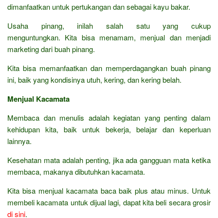
dimanfaatkan untuk pertukangan dan sebagai kayu bakar.
Usaha pinang, inilah salah satu yang cukup
menguntungkan. Kita bisa menamam, menjual dan menjadi
marketing dari buah pinang.
Kita bisa memanfaatkan dan memperdagangkan buah pinang
ini, baik yang kondisinya utuh, kering, dan kering belah.
Menjual Kacamata
Membaca dan menulis adalah kegiatan yang penting dalam
kehidupan kita, baik untuk bekerja, belajar dan keperluan
lainnya.
Kesehatan mata adalah penting, jika ada gangguan mata ketika
membaca, makanya dibutuhkan kacamata.
Kita bisa menjual kacamata baca baik plus atau minus. Untuk
membeli kacamata untuk dijual lagi, dapat kita beli secara grosir
di sini
.