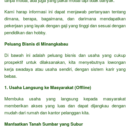
tanpa modal, ada juga yang pakai modal tapi tidak banyak.
Kami harap informasi ini dapat menjawab pertanyaan tentang
dimana, berapa, bagaimana, dan darimana mendapatkan
pekerjaan yang layak dengan gaji yang tinggi dan sesuai dengan
pendidikan dan hobby.
Peluang Bisnis di Minangkabau
Di bawah ini adalah peluang bisnis dan usaha yang cukup
prospektif untuk dilaksanakan, kita menyebutnya lowongan
kerja swadaya atau usaha sendiri, dengan sistem karir yang
bebas.
1. Usaha Langsung ke Masyarakat (Offline)
Membuka usaha yang langsung kepada masyarakat
memberikan akses yang luas dan dapat dijangkau dengan
mudah dari rumah dan kantor pelanggan kita.
Manfaatkan Tanah Sumbar yang Subur