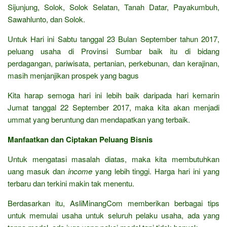
Sijunjung, Solok, Solok Selatan, Tanah Datar, Payakumbuh,
Sawahlunto, dan Solok.
Untuk Hari ini Sabtu tanggal 23 Bulan September tahun 2017,
peluang usaha di Provinsi Sumbar baik itu di bidang
perdagangan, pariwisata, pertanian, perkebunan, dan kerajinan,
masih menjanjikan prospek yang bagus
Kita harap semoga hari ini lebih baik daripada hari kemarin
Jumat tanggal 22 September 2017, maka kita akan menjadi
ummat yang beruntung dan mendapatkan yang terbaik.
Manfaatkan dan Ciptakan Peluang Bisnis
Untuk mengatasi masalah diatas, maka kita membutuhkan
uang masuk dan
income
yang lebih tinggi. Harga hari ini yang
terbaru dan terkini makin tak menentu.
Berdasarkan itu, AsliMinangCom memberikan berbagai tips
untuk memulai usaha untuk seluruh pelaku usaha, ada yang