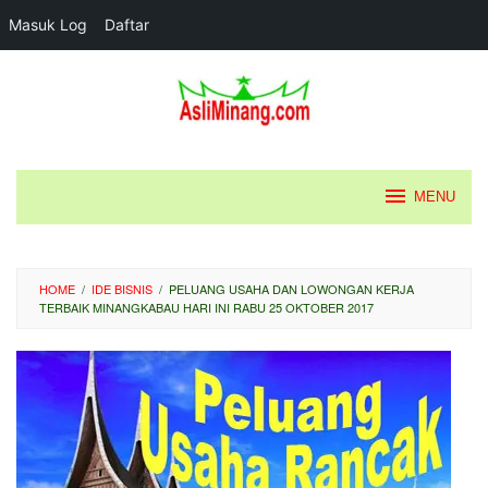
Masuk Log
Daftar
Loncat
ke
konten
MENU
HOME
/
IDE BISNIS
/
PELUANG USAHA DAN LOWONGAN KERJA
TERBAIK MINANGKABAU HARI INI RABU 25 OKTOBER 2017