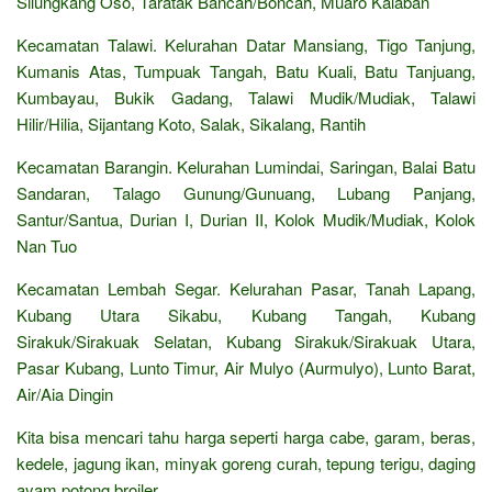
Silungkang Oso, Taratak Bancah/Boncah, Muaro Kalaban
Kecamatan Talawi. Kelurahan Datar Mansiang, Tigo Tanjung,
Kumanis Atas, Tumpuak Tangah, Batu Kuali, Batu Tanjuang,
Kumbayau, Bukik Gadang, Talawi Mudik/Mudiak, Talawi
Hilir/Hilia, Sijantang Koto, Salak, Sikalang, Rantih
Kecamatan Barangin. Kelurahan Lumindai, Saringan, Balai Batu
Sandaran, Talago Gunung/Gunuang, Lubang Panjang,
Santur/Santua, Durian I, Durian II, Kolok Mudik/Mudiak, Kolok
Nan Tuo
Kecamatan Lembah Segar. Kelurahan Pasar, Tanah Lapang,
Kubang Utara Sikabu, Kubang Tangah, Kubang
Sirakuk/Sirakuak Selatan, Kubang Sirakuk/Sirakuak Utara,
Pasar Kubang, Lunto Timur, Air Mulyo (Aurmulyo), Lunto Barat,
Air/Aia Dingin
Kita bisa mencari tahu harga seperti harga cabe, garam, beras,
kedele, jagung ikan, minyak goreng curah, tepung terigu, daging
ayam potong broiler,