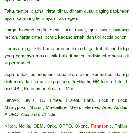
Tahu, tempe, platina, nitrat, dinar, dirham susu, daging sapi, telor
ayam kampung telur ayam ras negeri,
Harga bawang putih, cabai, mie instan, gula pasir, bawang
merah, harga emas, perak, kacang tanah, dan ubi ketela pohon.
Demikian juga kita harus memenuhi berbagai kebutuhan hidup
yang harganya makin naik baik di pasar tradisional maupun di
super market.
Juga untuk pemenuhan kebutuhan akan komoditas datang
elektronik dan rumah tangga seperti Hitachi, HP, Infinix, Intel, I-
one, JBL, Kenmaster, Kogan, L-Men,
Lenovo, Levi’s, LG, Lifree, L’Oreal, Paris, Lock n Lock,
Mamypoko, Maxim, Maybelline, Meizu, Merries, Acer, Adidas,
AIUEO, Alexandre Christie,
Nikon, Nokia, OEM, Onix, OPPO, Oxone,
Panasonic
, Philips,
Polytron, Pure It, Rayban, Reebok, RupaRupa.com, Samsung,