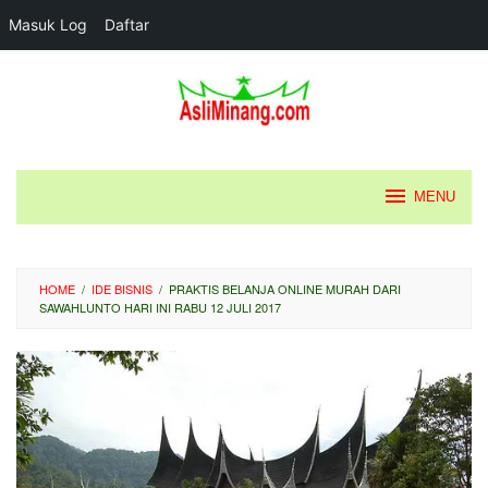
Masuk Log
Daftar
Loncat
ke
konten
MENU
HOME
/
IDE BISNIS
/
PRAKTIS BELANJA ONLINE MURAH DARI
SAWAHLUNTO HARI INI RABU 12 JULI 2017