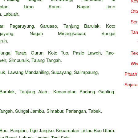
Kes
camatan Limo Kaum. Nagari Limo
Oto
, Labuah.
Sen
i Pagaruyung, Saruaso, Tanjung Barulak, Koto
Tan
ayang. Nagari Minangkabau, Sungai
ruh.
ungai Tarab, Gurun, Koto Tuo, Pasie Laweh, Rao-
Tek
eh, Simpuruik, Talang Tangah.
Wis
uk, Lawang Mandahiling, Supayang, Salimpaung,
Pituah
Sejara
Barulak, Tanjung Alam. Kecamatan Padang Ganting.
angah, Sungai Jambu, Simabur, Pariangan, Tabek,
 Buo, Pangian, Tigo Jangko. Kecamatan Lintau Buo Utara.
ng Bonai, Lubuak Jantan, Tapi Selo.