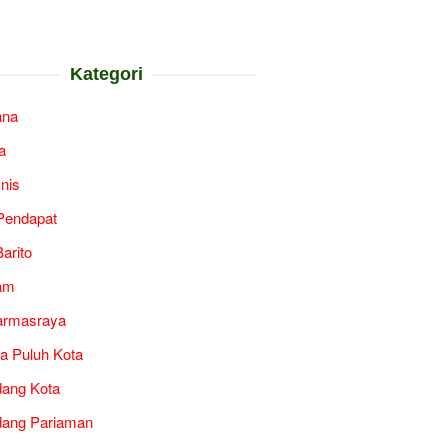
Kategori
ana
a
snis
Pendapat
arito
am
armasraya
a Puluh Kota
ang Kota
ang Pariaman