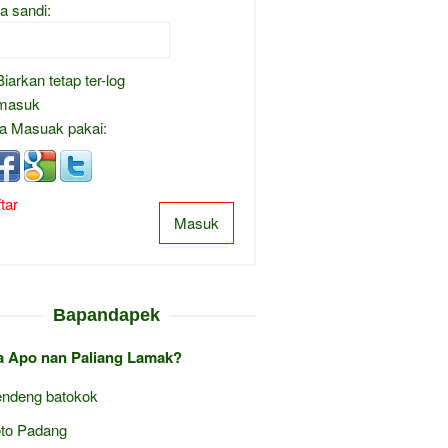
a sandi:
Biarkan tetap ter-log
masuk
a Masuak pakai:
tar
Masuk
Bapandapek
 Apo nan Paliang Lamak?
ndeng batokok
to Padang