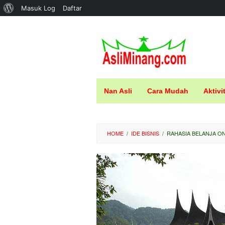
Tentang
Masuk Log
Daftar
Loncat
WordPress
ke
konten
Nan Asli
Cara Mudah
Aktivi
HOME
/
IDE BISNIS
/
RAHASIA BELANJA ON