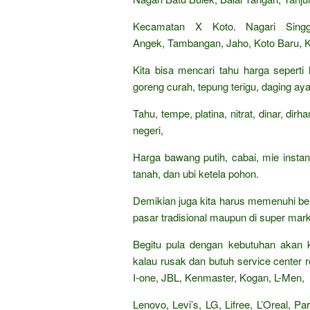
Kecamatan X Koto. Nagari Singga
Angek, Tambangan, Jaho, Koto Baru, 
Kita bisa mencari tahu harga seperti
goreng curah, tepung terigu, daging aya
Tahu, tempe, platina, nitrat, dinar, di
negeri,
Harga bawang putih, cabai, mie insta
tanah, dan ubi ketela pohon.
Demikian juga kita harus memenuhi be
pasar tradisional maupun di super mark
Begitu pula dengan kebutuhan akan k
kalau rusak dan butuh service center re
I-one, JBL, Kenmaster, Kogan, L-Men,
Lenovo, Levi’s, LG, Lifree, L’Oreal, 