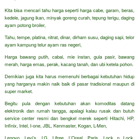
Kita bisa mencari tahu harga seperti harga cabe, garam, beras,
kedele, jagung ikan, minyak goreng curah, tepung terigu, daging
ayam potong broiler,
Tahu, tempe, platina, nitrat, dinar, dirham susu, daging sapi, telor
ayam kampung telur ayam ras negeri,
Harga bawang putih, cabai, mie instan, gula pasir, bawang
merah, harga emas, perak, kacang tanah, dan ubi ketela pohon.
Demikian juga kita harus memenuhi berbagai kebutuhan hidup
yang harganya makin naik baik di pasar tradisional maupun di
super market.
Begitu pula dengan kebutuhan akan komoditas datang
elektronik dan rumah tangga, apalagi kalau rusak dan butuh
service center resmi dan bengkel merek seperti Hitachi, HP,
Infinix, Intel, I-one, JBL, Kenmaster, Kogan, L-Men,
Lenovo, Levi’s, LG, Lifree, L’Oreal, Paris, Lock n Lock,