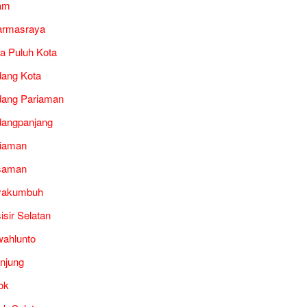
am
armasraya
a Puluh Kota
ang Kota
ang Pariaman
angpanjang
iaman
saman
yakumbuh
isir Selatan
ahlunto
unjung
ok