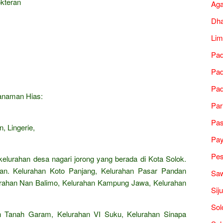
okteran
Ag
Dh
Lim
Pad
Pad
Pad
Tanaman Hias:
Par
Pa
, Lingerie,
Pa
Pes
kelurahan desa nagari jorong yang berada di Kota Solok.
an. Kelurahan Koto Panjang, Kelurahan Pasar Pandan
Saw
lurahan Nan Balimo, Kelurahan Kampung Jawa, Kelurahan
Sij
Sol
n Tanah Garam, Kelurahan VI Suku, Kelurahan Sinapa