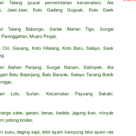
i Talang (pusat pemerintahan kecamatan), Aie
ak, Jawi-Jawi, Koto Gadang Guguak, Koto Gaek
ari Talang Babungo, Sariak Alahan Tigo, Sungai
i Paninggahan, Muaro Pingai,
Ciri, Gauang, Koto Hilalang, Koto Baru, Salayo, Saok
ng.
ri Alahan Panjang, Sungai Nanam, Salimpek, Aia
ari Batu Bajanjang, Batu Banyak, Salayo Tanang Bukik
unggo,
ari Lolo, Surian. Kecamatan Payuang Sakaki.
 harga cabe, garam, beras, kedele, jagung ikan, minyak
m potong broiler,
rham susu, daging sapi, telor ayam kampung telur ayam ras