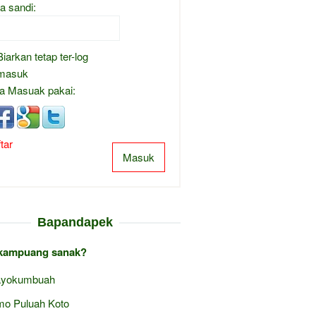
a sandi:
Biarkan tetap ter-log
masuk
a Masuak pakai:
tar
Masuk
Bapandapek
kampuang sanak?
ayokumbuah
mo Puluah Koto