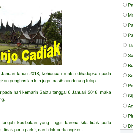
P
Me
Pa
Pa
Ta
Sa
Bu
n Januari tahun 2018, kehidupan makin dihadapkan pada
So
kan penghasilan kita juga masih cenderung tetap.
Pa
daripada hari kemarin Sabtu tanggal 6 Januari 2018, maka
Si
ng.
A
Pi
 tengah kesibukan yang tinggi, karena kita tidak perlu
Dh
 tidak perlu parkir, dan tidak perlu ongkos.