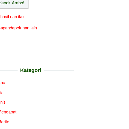
 hasil nan iko
apandapek nan lain
Kategori
ana
a
snis
Pendapat
arito