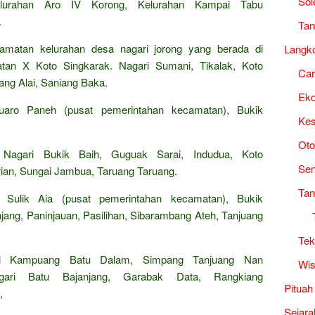
Sol
Kelurahan Aro IV Korong, Kelurahan Kampai Tabu
.
Tan
camatan kelurahan desa nagari jorong yang berada di
Langk
tan X Koto Singkarak. Nagari Sumani, Tikalak, Koto
Ca
ang Alai, Saniang Baka.
Ek
aro Paneh (pusat pemerintahan kecamatan), Bukik
Kes
Oto
Nagari Bukik Baih, Guguak Sarai, Indudua, Koto
Sen
rian, Sungai Jambua, Taruang Taruang.
Tan
Sulik Aia (pusat pemerintahan kecamatan), Bukik
jang, Paninjauan, Pasilihan, Sibarambang Ateh, Tanjuang
Tek
i Kampuang Batu Dalam, Simpang Tanjuang Nan
Wis
ari Batu Bajanjang, Garabak Data, Rangkiang
Pituah
,
Sejara