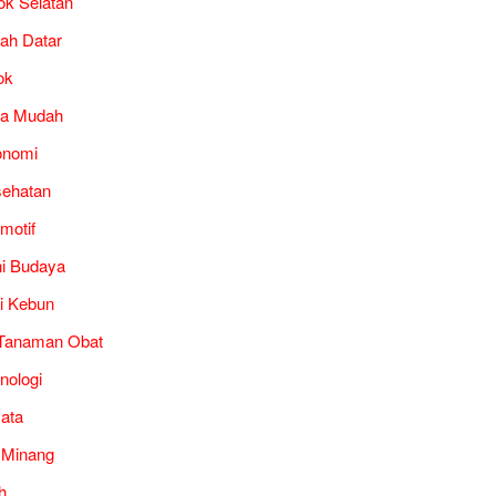
ok Selatan
ah Datar
ok
ra Mudah
onomi
ehatan
motif
i Budaya
i Kebun
Tanaman Obat
nologi
ata
 Minang
h