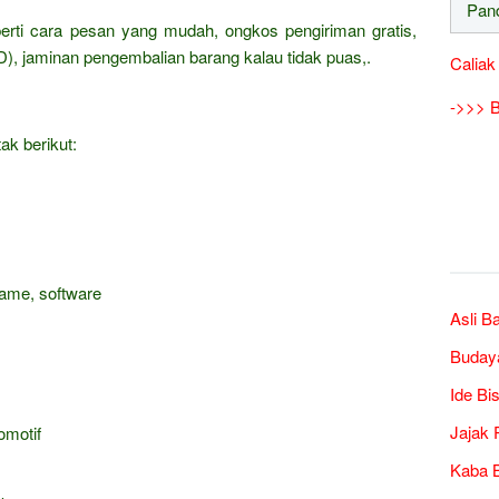
erti cara pesan yang mudah, ongkos pengiriman gratis,
), jaminan pengembalian barang kalau tidak puas,.
Caliak
->>> B
ak berikut:
game, software
Asli B
Buday
Ide Bi
Jajak 
omotif
Kaba B