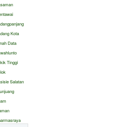
asaman
ntawai
dangpanjang
dang Kota
nah Data
wahlunto
kik Tinggi
lok
sisie Salatan
junjuang
gam
aman
armasraya