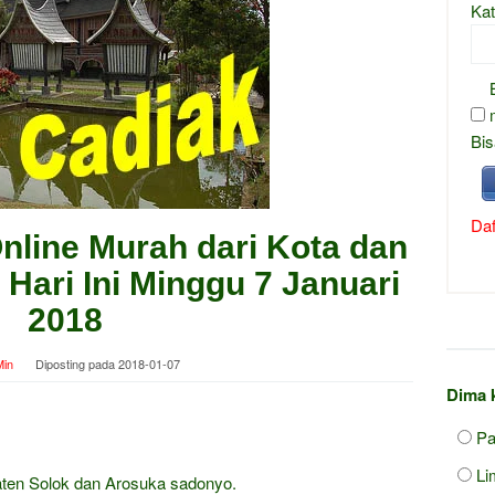
Kat
Bis
Daf
Online Murah dari Kota dan
Hari Ini Minggu 7 Januari
2018
in
Diposting pada
2018-01-07
Dima 
P
Li
aten Solok dan Arosuka sadonyo.