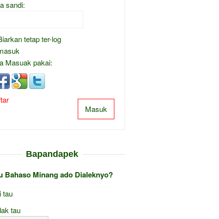
a sandi:
Biarkan tetap ter-log
masuk
a Masuak pakai:
tar
Masuk
Bapandapek
au Bahaso Minang ado Dialeknyo?
i tau
ak tau