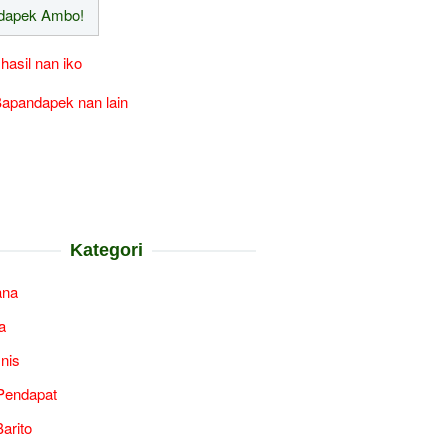
 hasil nan iko
apandapek nan lain
Kategori
ana
a
snis
Pendapat
arito