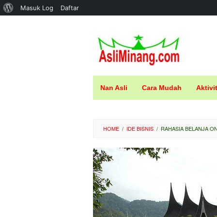
Tentang
Masuk Log
Daftar
Loncat
WordPress
ke
konten
Nan Asli
Cara Mudah
Aktivi
HOME
/
IDE BISNIS
/
RAHASIA BELANJA ON