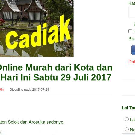
Kat
Bis
Daf
nline Murah dari Kota dan
ari Ini Sabtu 29 Juli 2017
in
Diposting pada
2017-07-29
Lai T
La
aten Solok dan Arosuka sadonyo.
Nd