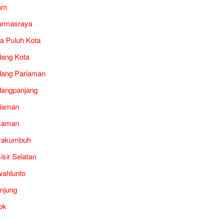
am
armasraya
a Puluh Kota
ang Kota
ang Pariaman
angpanjang
iaman
saman
yakumbuh
isir Selatan
ahlunto
unjung
ok