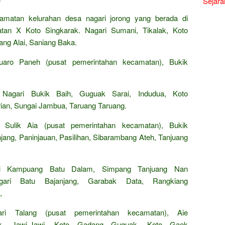
Sejara
camatan kelurahan desa nagari jorong yang berada di
tan X Koto Singkarak. Nagari Sumani, Tikalak, Koto
ang Alai, Saniang Baka.
aro Paneh (pusat pemerintahan kecamatan), Bukik
Nagari Bukik Baih, Guguak Sarai, Indudua, Koto
rian, Sungai Jambua, Taruang Taruang.
Sulik Aia (pusat pemerintahan kecamatan), Bukik
jang, Paninjauan, Pasilihan, Sibarambang Ateh, Tanjuang
i Kampuang Batu Dalam, Simpang Tanjuang Nan
ari Batu Bajanjang, Garabak Data, Rangkiang
,
i Talang (pusat pemerintahan kecamatan), Aie
ak, Jawi-Jawi, Koto Gadang Guguak, Koto Gaek