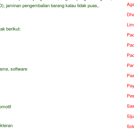
Ag
), jaminan pengembalian barang kalau tidak puas,.
Dh
Lim
ak berikut:
Pad
Pad
Pad
Par
game, software
Pa
Pa
Pes
Saw
omotif
Sij
okteran
Sol