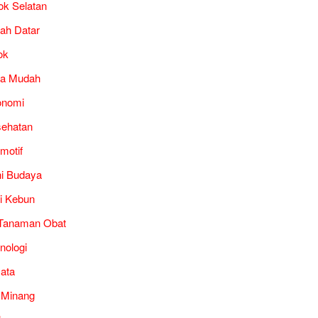
ok Selatan
ah Datar
ok
ra Mudah
onomi
ehatan
motif
i Budaya
i Kebun
Tanaman Obat
nologi
ata
 Minang