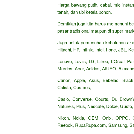
Harga bawang putih, cabai, mie insta
tanah, dan ubi ketela pohon.
Demikian juga kita harus memenuhi be
pasar tradisional maupun di super mark
Juga untuk pemenuhan kebutuhan akan
Hitachi, HP, Infinix, Intel, I-one, JBL,
Lenovo, Levi’s, LG, Lifree, L’Oreal, 
Merries, Acer, Adidas, AIUEO, Alexandr
Canon, Apple, Asus, Bebelac, Black
Calista, Cosmos,
Casio, Converse, Courts, Dr. Brown’s
Nature’s, Plus, Nescafe, Dolce, Gusto, 
Nikon, Nokia, OEM, Onix, OPPO,
Reebok, RupaRupa.com, Samsung, Sand