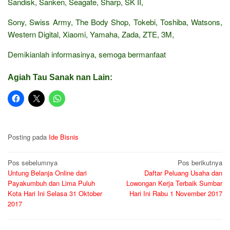
Sandisk, Sanken, Seagate, Sharp, SK II,
Sony, Swiss Army, The Body Shop, Tokebi, Toshiba, Watsons,
Western Digital, Xiaomi, Yamaha, Zada, ZTE, 3M,
Demikianlah informasinya, semoga bermanfaat
Agiah Tau Sanak nan Lain:
Posting pada
Ide Bisnis
Navigasi
Pos sebelumnya
Pos berikutnya
Untung Belanja Online dari
Daftar Peluang Usaha dan
pos
Payakumbuh dan Lima Puluh
Lowongan Kerja Terbaik Sumbar
Kota Hari Ini Selasa 31 Oktober
Hari Ini Rabu 1 November 2017
2017