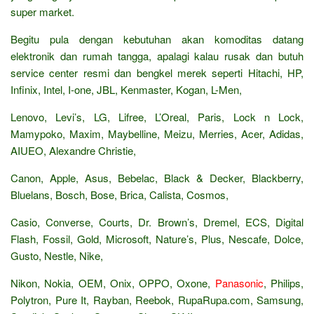
super market.
Begitu pula dengan kebutuhan akan komoditas datang
elektronik dan rumah tangga, apalagi kalau rusak dan butuh
service center resmi dan bengkel merek seperti Hitachi, HP,
Infinix, Intel, I-one, JBL, Kenmaster, Kogan, L-Men,
Lenovo, Levi’s, LG, Lifree, L’Oreal, Paris, Lock n Lock,
Mamypoko, Maxim, Maybelline, Meizu, Merries, Acer, Adidas,
AIUEO, Alexandre Christie,
Canon, Apple, Asus, Bebelac, Black & Decker, Blackberry,
Bluelans, Bosch, Bose, Brica, Calista, Cosmos,
Casio, Converse, Courts, Dr. Brown’s, Dremel, ECS, Digital
Flash, Fossil, Gold, Microsoft, Nature’s, Plus, Nescafe, Dolce,
Gusto, Nestle, Nike,
Nikon, Nokia, OEM, Onix, OPPO, Oxone,
Panasonic
, Philips,
Polytron, Pure It, Rayban, Reebok, RupaRupa.com, Samsung,