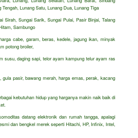
ara, Lunang, Lunang Selatan, Lunang Barat, Sindang
g Tengah, Lunang Satu, Lunang Dua, Lunang Tiga
i Sirah, Sungai Sarik, Sungai Pulai, Pasir Binjai, Talang
r Hitam, Sambungo
 harga cabe, garam, beras, kedele, jagung ikan, minyak
m potong broiler,
rham susu, daging sapi, telor ayam kampung telur ayam ras
n, gula pasir, bawang merah, harga emas, perak, kacang
rbagai kebutuhan hidup yang harganya makin naik baik di
et.
omoditas datang elektronik dan rumah tangga, apalagi
smi dan bengkel merek seperti Hitachi, HP, Infinix, Intel,