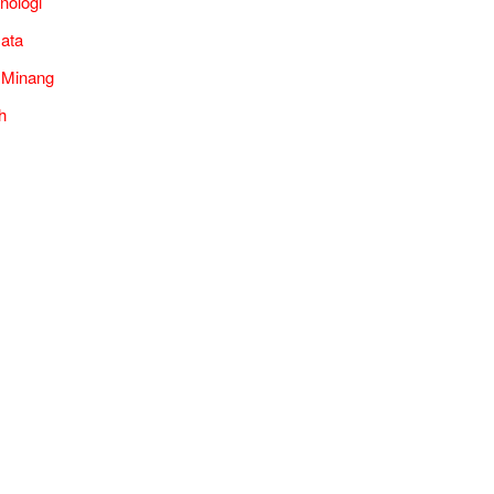
nologi
ata
 Minang
h