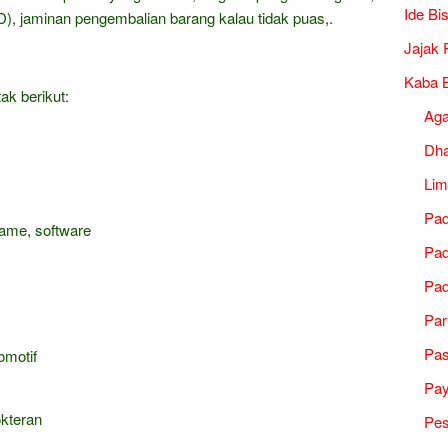
Ide Bi
), jaminan pengembalian barang kalau tidak puas,.
Jajak 
Kaba B
ak berikut:
Ag
Dh
Lim
Pad
game, software
Pad
Pad
Par
Pa
omotif
Pa
okteran
Pes