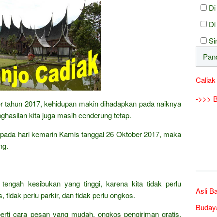
Di
Di
Si
Caliak
->>> B
ber tahun 2017, kehidupan makin dihadapkan pada naiknya
hasilan kita juga masih cenderung tetap.
daripada hari kemarin Kamis tanggal 26 Oktober 2017, maka
ng.
 tengah kesibukan yang tinggi, karena kita tidak perlu
Asli B
 tidak perlu parkir, dan tidak perlu ongkos.
Buday
erti cara pesan yang mudah, ongkos pengiriman gratis,