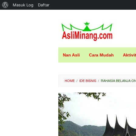
Tentang
Masuk Log
Daftar
Loncat
WordPress
ke
konten
Nan Asli
Cara Mudah
Aktivi
HOME
/
IDE BISNIS
/
RAHASIA BELANJA ON