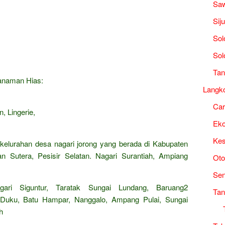
Saw
Sij
Sol
Sol
Tan
Tanaman Hias:
Langk
Ca
, Lingerie,
Ek
Kes
 kelurahan desa nagari jorong yang berada di Kabupaten
an Sutera, Pesisir Selatan. Nagari Surantiah, Ampiang
Oto
Sen
ari Siguntur, Taratak Sungai Lundang, Baruang2
Tan
n, Duku, Batu Hampar, Nanggalo, Ampang Pulai, Sungai
h