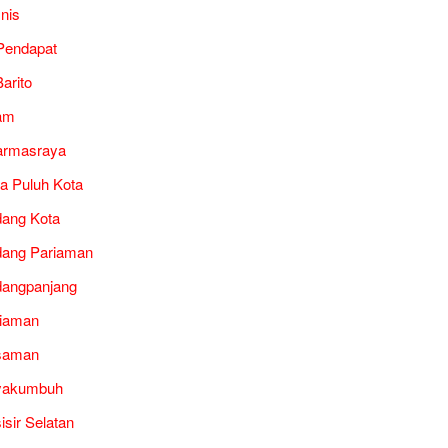
snis
Pendapat
arito
am
armasraya
a Puluh Kota
ang Kota
ang Pariaman
angpanjang
iaman
saman
yakumbuh
isir Selatan