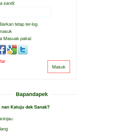
a sandi:
Biarkan tetap ter-log
masuk
a Masuak pakai:
tar
Masuk
Bapandapek
 nan Katuju dek Sanak?
ninjau
lang