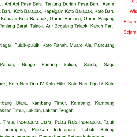
Tek
, Api-Api Pasa Baru, Tanjung Durian Pasa Baru, Asam
Wis
Baru, Koto Barapak, Kapelgam Koto Barapak, Koto Baru
 Kapujan Koto Barapak, Gurun Panjang, Gurun Panjang
Pituah
Panjang Barat, Talaok, Aur Begalung Talaok, Kapeh Panji
Sejara
agari Puluik-puluik, Koto Ranah, Muaro Aie, Pancuang
Painan, Bungo Pasang Salido, Salido, Sago
ak, Koto Nan Duo IV Koto Hilie, Koto Nan Tigo IV Koto
mbang Utara, Kambang Timur, Kambang, Kambang
Lakitan Timur, Lakitan, Lakitan Tengah
 Timur, Inderapura Utara, Pulau Rajo Inderapura, Taluk
 Inderapura, Palokan Inderapura, Lubuk Betung
 Panjang Inderapura, Damar Lapan Batang Inderapura