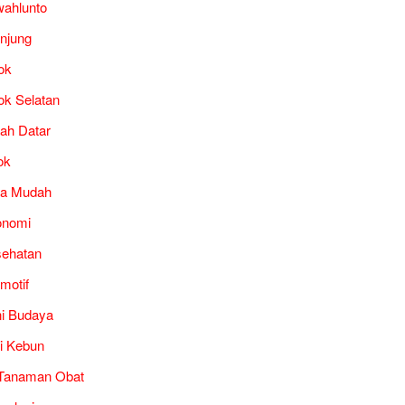
ahlunto
unjung
ok
ok Selatan
ah Datar
ok
ra Mudah
onomi
ehatan
motif
i Budaya
i Kebun
Tanaman Obat