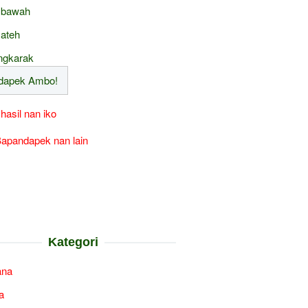
 bawah
 ateh
ngkarak
 hasil nan iko
apandapek nan lain
Kategori
ana
a