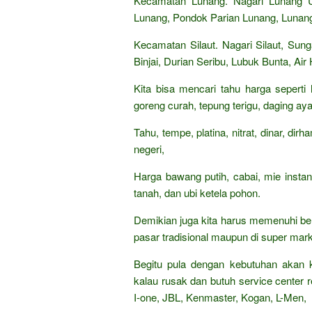
Kecamatan Lunang. Nagari Lunang Ut
Lunang, Pondok Parian Lunang, Lunan
Kecamatan Silaut. Nagari Silaut, Sunga
Binjai, Durian Seribu, Lubuk Bunta, Ai
Kita bisa mencari tahu harga seperti
goreng curah, tepung terigu, daging aya
Tahu, tempe, platina, nitrat, dinar, di
negeri,
Harga bawang putih, cabai, mie insta
tanah, dan ubi ketela pohon.
Demikian juga kita harus memenuhi be
pasar tradisional maupun di super mark
Begitu pula dengan kebutuhan akan k
kalau rusak dan butuh service center re
I-one, JBL, Kenmaster, Kogan, L-Men,