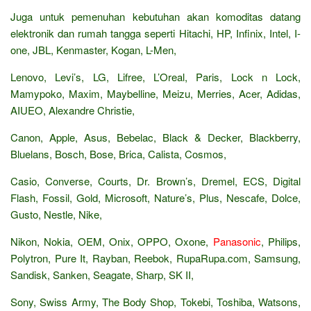
Juga untuk pemenuhan kebutuhan akan komoditas datang
elektronik dan rumah tangga seperti Hitachi, HP, Infinix, Intel, I-
one, JBL, Kenmaster, Kogan, L-Men,
Lenovo, Levi’s, LG, Lifree, L’Oreal, Paris, Lock n Lock,
Mamypoko, Maxim, Maybelline, Meizu, Merries, Acer, Adidas,
AIUEO, Alexandre Christie,
Canon, Apple, Asus, Bebelac, Black & Decker, Blackberry,
Bluelans, Bosch, Bose, Brica, Calista, Cosmos,
Casio, Converse, Courts, Dr. Brown’s, Dremel, ECS, Digital
Flash, Fossil, Gold, Microsoft, Nature’s, Plus, Nescafe, Dolce,
Gusto, Nestle, Nike,
Nikon, Nokia, OEM, Onix, OPPO, Oxone,
Panasonic
, Philips,
Polytron, Pure It, Rayban, Reebok, RupaRupa.com, Samsung,
Sandisk, Sanken, Seagate, Sharp, SK II,
Sony, Swiss Army, The Body Shop, Tokebi, Toshiba, Watsons,