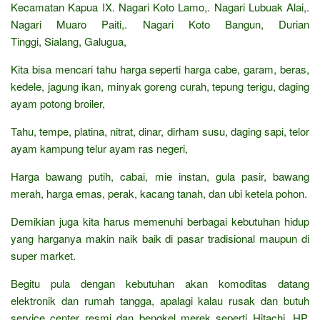
Kecamatan Kapua IX. Nagari Koto Lamo,. Nagari Lubuak Alai,.
Nagari Muaro Paiti,. Nagari Koto Bangun, Durian
Tinggi, Sialang, Galugua,
Kita bisa mencari tahu harga seperti harga cabe, garam, beras,
kedele, jagung ikan, minyak goreng curah, tepung terigu, daging
ayam potong broiler,
Tahu, tempe, platina, nitrat, dinar, dirham susu, daging sapi, telor
ayam kampung telur ayam ras negeri,
Harga bawang putih, cabai, mie instan, gula pasir, bawang
merah, harga emas, perak, kacang tanah, dan ubi ketela pohon.
Demikian juga kita harus memenuhi berbagai kebutuhan hidup
yang harganya makin naik baik di pasar tradisional maupun di
super market.
Begitu pula dengan kebutuhan akan komoditas datang
elektronik dan rumah tangga, apalagi kalau rusak dan butuh
service center resmi dan bengkel merek seperti Hitachi, HP,