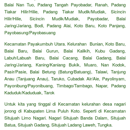
Balai Nan Tuo, Padang Tangah Payobadar, Ranah, Padang
Tiakar Hilir/Hilie, Padang Tiakar Mudik/Mudiak, Sicincin
Hilir/Hilie, Sicincin Mudik/Mudiak, Payobadar, Balai
Jaring/Jariang, Bodi, Padang Alai, Koto Baru, Koto Panjang,
Payobasung/Payobasuang
Kecamatan Payakumbuh Utara. Kelurahan Bunian, Koto Baru,
Balai Baru, Balai Gurun, Balai Kalikih, Kubu Gadang,
Labuh/Labuah Baru, Balai Cacang, Balai Gadang, Balai
Jaring/Jariang, Kaning/Kaniang Bukik, Muaro, Nan Kodok,
Pasir/Pasie, Balai Betung (Batung/Batuang), Talawi, Tanjung
Anau (Tanjuang Anau), Taruko, Cubadak Air/Aie, Payolinyam,
Payonibung/Payonibuang, Timbago/Tambago, Napar, Padang
Kaduduk/Kaduduak, Tarok
Untuk kita yang tinggal di Kecamatan kelurahan desa nagari
jorong di Kabupaten Lima Puluh Koto. Seperti di Kecamatan
Situjuah Limo Nagari. Nagari Situjuah Banda Dalam, Situjuah
Batua, Situjuah Gadang, Situjuah Ladang Laweh, Tungka.