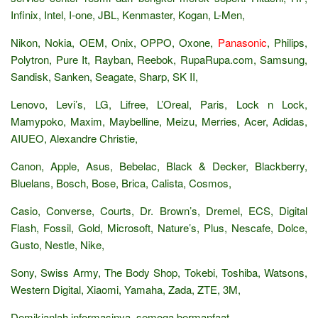
Infinix, Intel, I-one, JBL, Kenmaster, Kogan, L-Men,
Nikon, Nokia, OEM, Onix, OPPO, Oxone,
Panasonic
, Philips,
Polytron, Pure It, Rayban, Reebok, RupaRupa.com, Samsung,
Sandisk, Sanken, Seagate, Sharp, SK II,
Lenovo, Levi’s, LG, Lifree, L’Oreal, Paris, Lock n Lock,
Mamypoko, Maxim, Maybelline, Meizu, Merries, Acer, Adidas,
AIUEO, Alexandre Christie,
Canon, Apple, Asus, Bebelac, Black & Decker, Blackberry,
Bluelans, Bosch, Bose, Brica, Calista, Cosmos,
Casio, Converse, Courts, Dr. Brown’s, Dremel, ECS, Digital
Flash, Fossil, Gold, Microsoft, Nature’s, Plus, Nescafe, Dolce,
Gusto, Nestle, Nike,
Sony, Swiss Army, The Body Shop, Tokebi, Toshiba, Watsons,
Western Digital, Xiaomi, Yamaha, Zada, ZTE, 3M,
Demikianlah informasinya, semoga bermanfaat