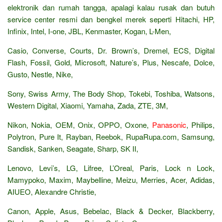
elektronik dan rumah tangga, apalagi kalau rusak dan butuh
service center resmi dan bengkel merek seperti Hitachi, HP,
Infinix, Intel, I-one, JBL, Kenmaster, Kogan, L-Men,
Casio, Converse, Courts, Dr. Brown’s, Dremel, ECS, Digital
Flash, Fossil, Gold, Microsoft, Nature’s, Plus, Nescafe, Dolce,
Gusto, Nestle, Nike,
Sony, Swiss Army, The Body Shop, Tokebi, Toshiba, Watsons,
Western Digital, Xiaomi, Yamaha, Zada, ZTE, 3M,
Nikon, Nokia, OEM, Onix, OPPO, Oxone,
Panasonic
, Philips,
Polytron, Pure It, Rayban, Reebok, RupaRupa.com, Samsung,
Sandisk, Sanken, Seagate, Sharp, SK II,
Lenovo, Levi’s, LG, Lifree, L’Oreal, Paris, Lock n Lock,
Mamypoko, Maxim, Maybelline, Meizu, Merries, Acer, Adidas,
AIUEO, Alexandre Christie,
Canon, Apple, Asus, Bebelac, Black & Decker, Blackberry,