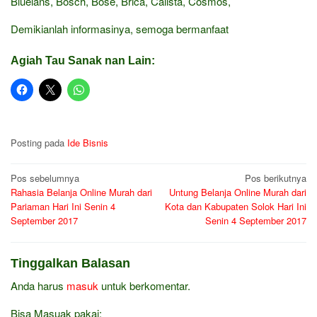
Bluelans, Bosch, Bose, Brica, Calista, Cosmos,
Demikianlah informasinya, semoga bermanfaat
Agiah Tau Sanak nan Lain:
Posting pada
Ide Bisnis
Navigasi
Pos sebelumnya
Pos berikutnya
Rahasia Belanja Online Murah dari
Untung Belanja Online Murah dari
pos
Pariaman Hari Ini Senin 4
Kota dan Kabupaten Solok Hari Ini
September 2017
Senin 4 September 2017
Tinggalkan Balasan
Anda harus
masuk
untuk berkomentar.
Bisa Masuak pakai: