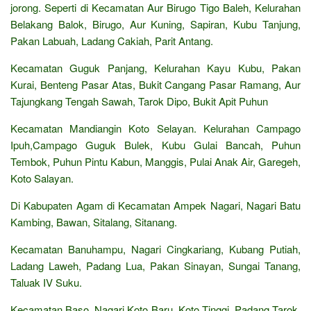
jorong. Seperti di Kecamatan Aur Birugo Tigo Baleh, Kelurahan
Belakang Balok, Birugo, Aur Kuning, Sapiran, Kubu Tanjung,
Pakan Labuah, Ladang Cakiah, Parit Antang.
Kecamatan Guguk Panjang, Kelurahan Kayu Kubu, Pakan
Kurai, Benteng Pasar Atas, Bukit Cangang Pasar Ramang, Aur
Tajungkang Tengah Sawah, Tarok Dipo, Bukit Apit Puhun
Kecamatan Mandiangin Koto Selayan. Kelurahan Campago
Ipuh,Campago Guguk Bulek, Kubu Gulai Bancah, Puhun
Tembok, Puhun Pintu Kabun, Manggis, Pulai Anak Air, Garegeh,
Koto Salayan.
Di Kabupaten Agam di Kecamatan Ampek Nagari, Nagari Batu
Kambing, Bawan, Sitalang, Sitanang.
Kecamatan Banuhampu, Nagari Cingkariang, Kubang Putiah,
Ladang Laweh, Padang Lua, Pakan Sinayan, Sungai Tanang,
Taluak IV Suku.
Kecamatan Baso. Nagari Koto Baru, Koto Tinggi, Padang Tarok,