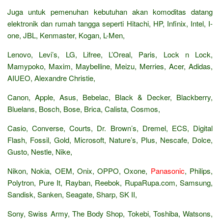
Juga untuk pemenuhan kebutuhan akan komoditas datang
elektronik dan rumah tangga seperti Hitachi, HP, Infinix, Intel, I-
one, JBL, Kenmaster, Kogan, L-Men,
Lenovo, Levi’s, LG, Lifree, L’Oreal, Paris, Lock n Lock,
Mamypoko, Maxim, Maybelline, Meizu, Merries, Acer, Adidas,
AIUEO, Alexandre Christie,
Canon, Apple, Asus, Bebelac, Black & Decker, Blackberry,
Bluelans, Bosch, Bose, Brica, Calista, Cosmos,
Casio, Converse, Courts, Dr. Brown’s, Dremel, ECS, Digital
Flash, Fossil, Gold, Microsoft, Nature’s, Plus, Nescafe, Dolce,
Gusto, Nestle, Nike,
Nikon, Nokia, OEM, Onix, OPPO, Oxone,
Panasonic
, Philips,
Polytron, Pure It, Rayban, Reebok, RupaRupa.com, Samsung,
Sandisk, Sanken, Seagate, Sharp, SK II,
Sony, Swiss Army, The Body Shop, Tokebi, Toshiba, Watsons,