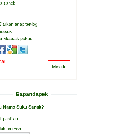
a sandi:
Biarkan tetap ter-log
masuk
a Masuak pakai:
tar
Masuk
Bapandapek
au Namo Suku Sanak?
i, pastilah
ak tau doh