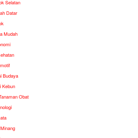
ok Selatan
ah Datar
ok
ra Mudah
onomi
ehatan
motif
i Budaya
i Kebun
Tanaman Obat
nologi
ata
 Minang