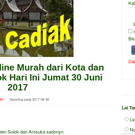
Kat
Bis
Daf
line Murah dari Kota dan
 Hari Ini Jumat 30 Juni
2017
in
Diposting pada
2017-06-30
Lai T
La
Nd
aten Solok dan Arosuka sadonyo.