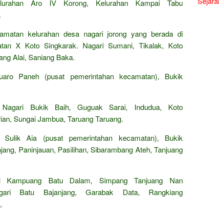
Sejara
Kelurahan Aro IV Korong, Kelurahan Kampai Tabu
.
camatan kelurahan desa nagari jorong yang berada di
tan X Koto Singkarak. Nagari Sumani, Tikalak, Koto
ang Alai, Saniang Baka.
aro Paneh (pusat pemerintahan kecamatan), Bukik
Nagari Bukik Baih, Guguak Sarai, Indudua, Koto
rian, Sungai Jambua, Taruang Taruang.
Sulik Aia (pusat pemerintahan kecamatan), Bukik
jang, Paninjauan, Pasilihan, Sibarambang Ateh, Tanjuang
i Kampuang Batu Dalam, Simpang Tanjuang Nan
ari Batu Bajanjang, Garabak Data, Rangkiang
,