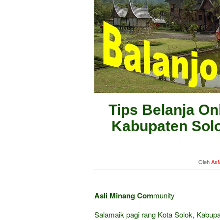
Tips Belanja On
Kabupaten Solok
Oleh
AsM
Asli Minang Com
munity
Salamaik pagi rang Kota Solok, Kabup