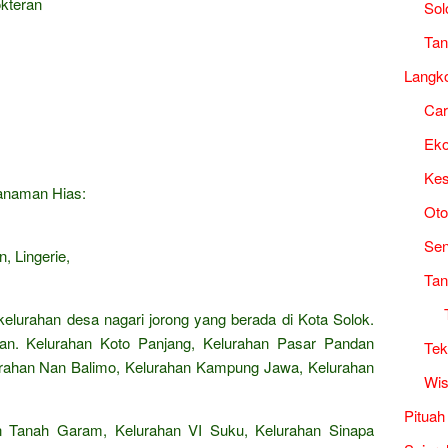
okteran
Sol
Tan
Langk
Ca
Ek
Kes
Tanaman Hias:
Oto
Sen
, Lingerie,
Tan
kelurahan desa nagari jorong yang berada di Kota Solok.
an. Kelurahan Koto Panjang, Kelurahan Pasar Pandan
Tek
lurahan Nan Balimo, Kelurahan Kampung Jawa, Kelurahan
Wis
Pituah
n Tanah Garam, Kelurahan VI Suku, Kelurahan Sinapa