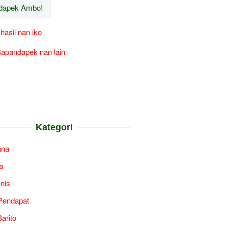
 hasil nan iko
apandapek nan lain
Kategori
ana
a
snis
Pendapat
arito