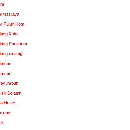
am
armasraya
a Puluh Kota
ang Kota
ang Pariaman
angpanjang
iaman
saman
yakumbuh
isir Selatan
ahlunto
unjung
ok