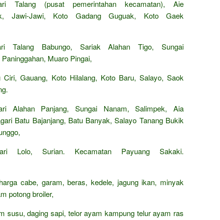
i Talang (pusat pemerintahan kecamatan), Aie
ak, Jawi-Jawi, Koto Gadang Guguak, Koto Gaek
ari Talang Babungo, Sariak Alahan Tigo, Sungai
i Paninggahan, Muaro Pingai,
Ciri, Gauang, Koto Hilalang, Koto Baru, Salayo, Saok
ng.
ri Alahan Panjang, Sungai Nanam, Salimpek, Aia
ari Batu Bajanjang, Batu Banyak, Salayo Tanang Bukik
unggo,
ari Lolo, Surian. Kecamatan Payuang Sakaki.
 harga cabe, garam, beras, kedele, jagung ikan, minyak
m potong broiler,
rham susu, daging sapi, telor ayam kampung telur ayam ras