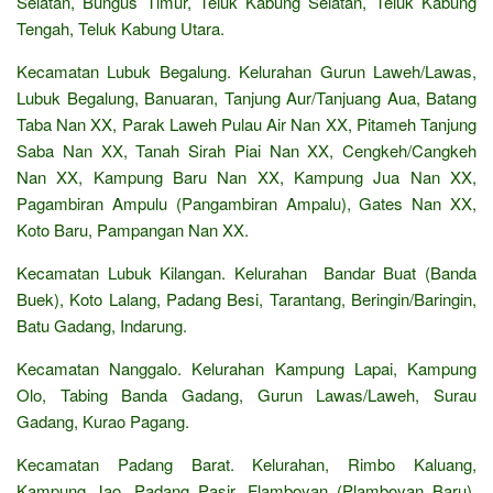
Selatan, Bungus Timur, Teluk Kabung Selatan, Teluk Kabung
Tengah, Teluk Kabung Utara.
Kecamatan Lubuk Begalung. Kelurahan Gurun Laweh/Lawas,
Lubuk Begalung, Banuaran, Tanjung Aur/Tanjuang Aua, Batang
Taba Nan XX, Parak Laweh Pulau Air Nan XX, Pitameh Tanjung
Saba Nan XX, Tanah Sirah Piai Nan XX, Cengkeh/Cangkeh
Nan XX, Kampung Baru Nan XX, Kampung Jua Nan XX,
Pagambiran Ampulu (Pangambiran Ampalu), Gates Nan XX,
Koto Baru, Pampangan Nan XX.
Kecamatan Lubuk Kilangan. Kelurahan Bandar Buat (Banda
Buek), Koto Lalang, Padang Besi, Tarantang, Beringin/Baringin,
Batu Gadang, Indarung.
Kecamatan Nanggalo. Kelurahan Kampung Lapai, Kampung
Olo, Tabing Banda Gadang, Gurun Lawas/Laweh, Surau
Gadang, Kurao Pagang.
Kecamatan Padang Barat. Kelurahan, Rimbo Kaluang,
Kampung Jao, Padang Pasir, Flamboyan (Plamboyan Baru),