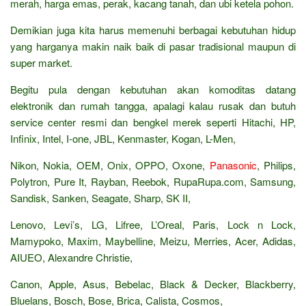
merah, harga emas, perak, kacang tanah, dan ubi ketela pohon.
Demikian juga kita harus memenuhi berbagai kebutuhan hidup
yang harganya makin naik baik di pasar tradisional maupun di
super market.
Begitu pula dengan kebutuhan akan komoditas datang
elektronik dan rumah tangga, apalagi kalau rusak dan butuh
service center resmi dan bengkel merek seperti Hitachi, HP,
Infinix, Intel, I-one, JBL, Kenmaster, Kogan, L-Men,
Nikon, Nokia, OEM, Onix, OPPO, Oxone,
Panasonic
, Philips,
Polytron, Pure It, Rayban, Reebok, RupaRupa.com, Samsung,
Sandisk, Sanken, Seagate, Sharp, SK II,
Lenovo, Levi’s, LG, Lifree, L’Oreal, Paris, Lock n Lock,
Mamypoko, Maxim, Maybelline, Meizu, Merries, Acer, Adidas,
AIUEO, Alexandre Christie,
Canon, Apple, Asus, Bebelac, Black & Decker, Blackberry,
Bluelans, Bosch, Bose, Brica, Calista, Cosmos,