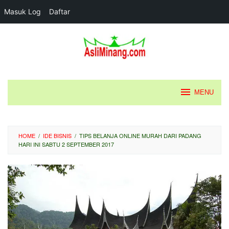
Masuk Log
Daftar
Loncat
ke
konten
MENU
HOME
/
IDE BISNIS
/
TIPS BELANJA ONLINE MURAH DARI PADANG
HARI INI SABTU 2 SEPTEMBER 2017