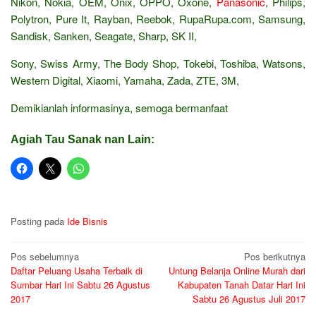
Nikon, Nokia, OEM, Onix, OPPO, Oxone,
Panasonic
, Philips,
Polytron, Pure It, Rayban, Reebok, RupaRupa.com, Samsung,
Sandisk, Sanken, Seagate, Sharp, SK II,
Sony, Swiss Army, The Body Shop, Tokebi, Toshiba, Watsons,
Western Digital, Xiaomi, Yamaha, Zada, ZTE, 3M,
Demikianlah informasinya, semoga bermanfaat
Agiah Tau Sanak nan Lain:
Posting pada
Ide Bisnis
Navigasi
Pos sebelumnya
Pos berikutnya
Daftar Peluang Usaha Terbaik di
Untung Belanja Online Murah dari
pos
Sumbar Hari Ini Sabtu 26 Agustus
Kabupaten Tanah Datar Hari Ini
2017
Sabtu 26 Agustus Juli 2017