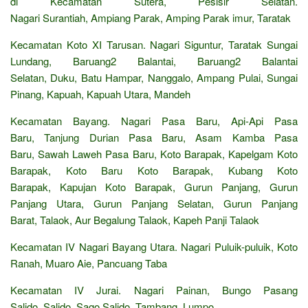
di Kecamatan Sutera, Pesisir Selatan.
Nagari Surantiah, Ampiang Parak, Amping Parak imur, Taratak
Kecamatan Koto XI Tarusan. Nagari Siguntur, Taratak Sungai
Lundang, Baruang2 Balantai, Baruang2 Balantai
Selatan, Duku, Batu Hampar, Nanggalo, Ampang Pulai, Sungai
Pinang, Kapuah, Kapuah Utara, Mandeh
Kecamatan Bayang. Nagari Pasa Baru, Api-Api Pasa
Baru, Tanjung Durian Pasa Baru, Asam Kamba Pasa
Baru, Sawah Laweh Pasa Baru, Koto Barapak, Kapelgam Koto
Barapak, Koto Baru Koto Barapak, Kubang Koto
Barapak, Kapujan Koto Barapak, Gurun Panjang, Gurun
Panjang Utara, Gurun Panjang Selatan, Gurun Panjang
Barat, Talaok, Aur Begalung Talaok, Kapeh Panji Talaok
Kecamatan IV Nagari Bayang Utara. Nagari Puluik-puluik, Koto
Ranah, Muaro Aie, Pancuang Taba
Kecamatan IV Jurai. Nagari Painan, Bungo Pasang
Salido, Salido, Sago Salido, Tambang, Lumpo