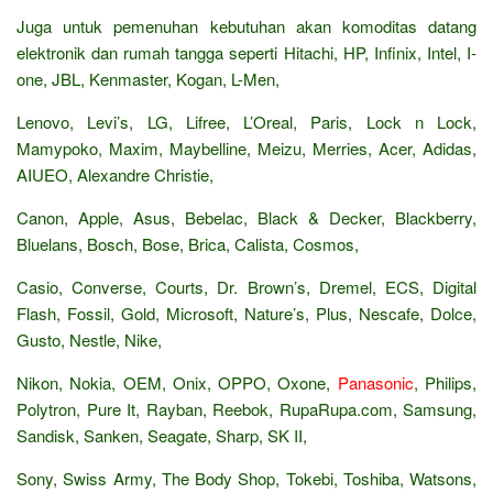
Juga untuk pemenuhan kebutuhan akan komoditas datang
elektronik dan rumah tangga seperti Hitachi, HP, Infinix, Intel, I-
one, JBL, Kenmaster, Kogan, L-Men,
Lenovo, Levi’s, LG, Lifree, L’Oreal, Paris, Lock n Lock,
Mamypoko, Maxim, Maybelline, Meizu, Merries, Acer, Adidas,
AIUEO, Alexandre Christie,
Canon, Apple, Asus, Bebelac, Black & Decker, Blackberry,
Bluelans, Bosch, Bose, Brica, Calista, Cosmos,
Casio, Converse, Courts, Dr. Brown’s, Dremel, ECS, Digital
Flash, Fossil, Gold, Microsoft, Nature’s, Plus, Nescafe, Dolce,
Gusto, Nestle, Nike,
Nikon, Nokia, OEM, Onix, OPPO, Oxone,
Panasonic
, Philips,
Polytron, Pure It, Rayban, Reebok, RupaRupa.com, Samsung,
Sandisk, Sanken, Seagate, Sharp, SK II,
Sony, Swiss Army, The Body Shop, Tokebi, Toshiba, Watsons,